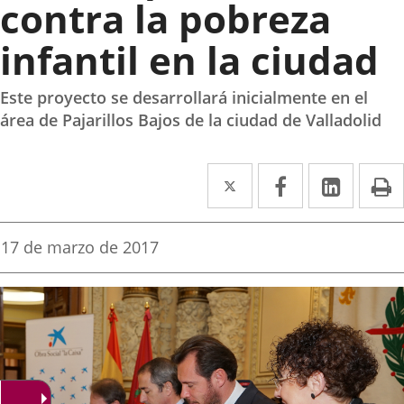
contra la pobreza
infantil en la ciudad
Este proyecto se desarrollará inicialmente en el
área de Pajarillos Bajos de la ciudad de Valladolid
Twitter
Enlace
Facebook
Enlace
Linked
Enlace
P
a
a
a
una
una
una
Fecha
17 de marzo de 2017
de
aplicación
aplicación
aplica
la
noticia
externa.
externa.
extern