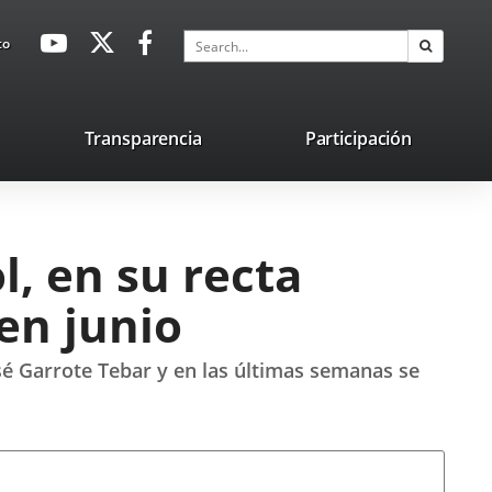
avaHeaderSocial
Link
Link
Link
Search
to
Search
to
to
to
external
external
external
application.
application.
application.
nk
Transparencia
Participación
ternal
plication.
l, en su recta
en junio
osé Garrote Tebar y en las últimas semanas se