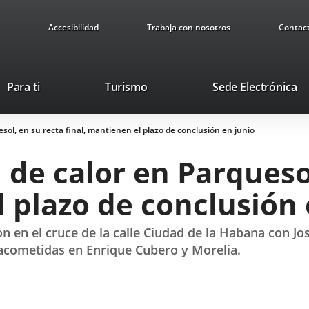
Accesibilidad
Trabaja con nosotros
Contac
This
Li
Para ti
Turismo
Sede Electrónica
link
to
will
ex
esol, en su recta final, mantienen el plazo de conclusión en junio
open
ap
in
d de calor en Parqueso
a
pop-
l plazo de conclusión 
up
window.
ón en el cruce de la calle Ciudad de la Habana con J
s acometidas en Enrique Cubero y Morelia.