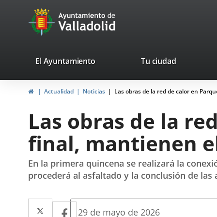
Portal
Jump to content
avaTop
Web
del
Ayuntamiento
valladolid.es
El Ayuntamiento
Tu ciudad
de
Home
Actualidad
Noticias
Las obras de la red de calor en Parqu
Valladolid
Las obras de la re
final, mantienen e
En la primera quincena se realizará la conexi
procederá al asfaltado y la conclusión de la
Twitter
Enlace
Facebook
Enlace
Fecha
29 de mayo de 2026