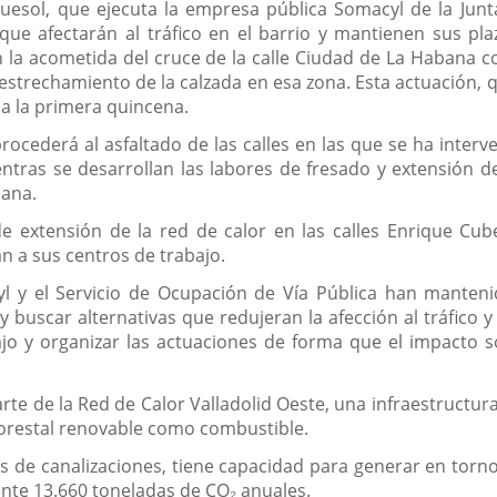
esol, que ejecuta la empresa pública Somacyl de la Junta 
que afectarán al tráfico en el barrio y mantienen sus pl
 la acometida del cruce de la calle Ciudad de La Habana co
estrechamiento de la calzada en esa zona. Esta actuación, 
a la primera quincena.
rocederá al asfaltado de las calles en las que se ha interv
ntras se desarrollan las labores de fresado y extensión d
bana.
de extensión de la red de calor en las calles Enrique Cub
an a sus centros de trabajo.
yl y el Servicio de Ocupación de Vía Pública han manteni
y buscar alternativas que redujeran la afección al tráfico y
ajo y organizar las actuaciones de forma que el impacto so
rte de la Red de Calor Valladolid Oeste, una infraestructur
orestal renovable como combustible.
s de canalizaciones, tiene capacidad para generar en torn
nte 13.660 toneladas de CO₂ anuales.