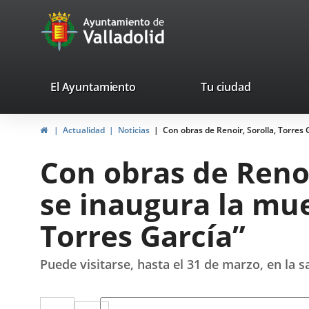
Portal
Jump to content
avaTop
Web
del
Ayuntamiento
valladolid.es
El Ayuntamiento
Tu ciudad
de
Home
Actualidad
Noticias
Con obras de Renoir, Sorolla, Torres
Valladolid
Con obras de Renoi
se inaugura la mu
Torres García”
Puede visitarse, hasta el 31 de marzo, en la 
Twitter
Enlace