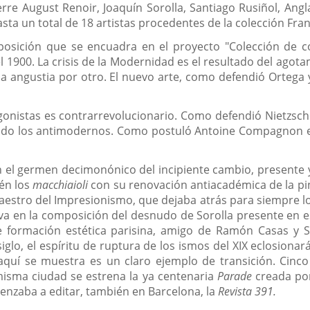
erre August Renoir, Joaquín Sorolla, Santiago Rusiñol, Ang
asta un total de 18 artistas procedentes de la colección Fra
posición que se encuadra en el proyecto "Colección de co
el 1900. La crisis de la Modernidad es el resultado del agota
 la angustia por otro. El nuevo arte, como defendió Ortega 
agonistas es contrarrevolucionario. Como defendió Nietzsch
do los antimodernos. Como postuló Antoine Compagnon en
 el germen decimonónico del incipiente cambio, presente ya
ién los
macchiaioli
con su renovación antiacadémica de la pin
aestro del Impresionismo, que dejaba atrás para siempre l
a en la composición del desnudo de Sorolla presente en es
de formación estética parisina, amigo de Ramón Casas y 
lo, el espíritu de ruptura de los ismos del XIX eclosionar
quí se muestra es un claro ejemplo de transición. Cinco
isma ciudad se estrena la ya centenaria
Parade
creada por 
omenzaba a editar, también en Barcelona, la
Revista 391.