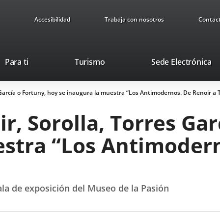
Accesibilidad
Trabaja con nosotros
Contac
This
Li
Para ti
Turismo
Sede Electrónica
link
to
will
ex
 García o Fortuny, hoy se inaugura la muestra “Los Antimodernos. De Renoir a 
open
ap
in
r, Sorolla, Torres Gar
a
pop-
estra “Los Antimodern
up
window.
sala de exposición del Museo de la Pasión