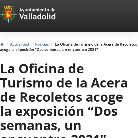
Portal
Jump to content
Web
del
Ayuntamiento
Home
Actualidad
Noticias
La Oficina de Turismo de la Acera de Recoletos
acoge la exposición “Dos semanas, un encuentro 2021”
de
La Oficina de
Valladolid
Turismo de la Acera
de Recoletos acoge
la exposición “Dos
semanas, un