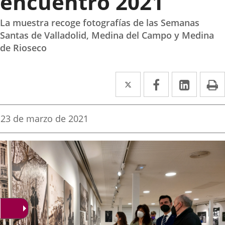
encuentro 2021”
La muestra recoge fotografías de las Semanas
Santas de Valladolid, Medina del Campo y Medina
de Rioseco
Twitter
Enlace
Facebook
Enlace
Linked
Enlace
P
a
a
a
una
una
una
Fecha
23 de marzo de 2021
de
aplicación
aplicación
aplica
la
noticia
externa.
externa.
extern