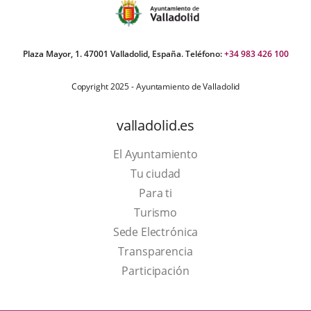
Plaza Mayor, 1. 47001 Valladolid, España. Teléfono:
+34 983 426 100
Copyright 2025 - Ayuntamiento de Valladolid
valladolid.es
El Ayuntamiento
Tu ciudad
Para ti
This
Turismo
link
Link
Sede Electrónica
will
to
Transparencia
open
external
Participación
in
application.
a