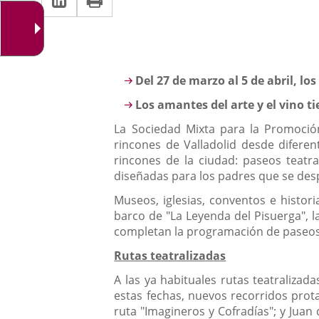
una
a
aplicación
aplicación
una
externa.
externa.
aplicación
Descripción
Del 27 de marzo al 5 de abril, l
externa.
Los amantes del arte y el vino ti
La Sociedad Mixta para la Promoció
rincones de Valladolid desde diferen
rincones de la ciudad: paseos teatra
diseñadas para los padres que se desp
Museos, iglesias, conventos e histori
barco de "La Leyenda del Pisuerga", la
completan la programación de paseos q
Rutas teatralizadas
A las ya habituales rutas teatralizad
estas fechas, nuevos recorridos prot
ruta "Imagineros y Cofradías"; y Juan 