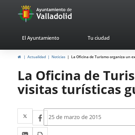
Portal
Jump to content
avaTop
Web
del
Ayuntamiento
valladolid.es
El Ayuntamiento
Tu ciudad
de
Home
Actualidad
Noticias
La Oficina de Turismo organiza un e
Valladolid
La Oficina de Tur
visitas turísticas
Twitter
Enlace
Facebook
Enlace
Fecha
25 de marzo de 2015
de
a
a
la
Linkedin
Enlace
Print
una
noticia