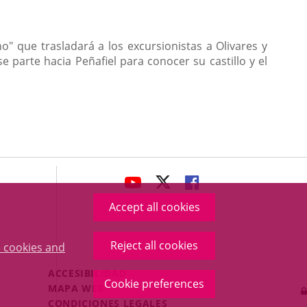
o" que trasladará a los excursionistas a Olivares y
e parte hacia Peñafiel para conocer su castillo y el
avaHeaderSocial
LINK
LINK
LINK
TO
TO
TO
Accept all cookies
EXTERNAL
EXTERNAL
EXTERNAL
APPLICATION.
APPLICATION.
APPLICATION.
Reject all cookies
 cookies and
Menú
ACCESIBILIDAD
Cookie preferences
Legal
MAPA WEB
Footer
CONDICIONES LEGALES