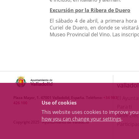
Excursión por la Ribera de Duero
El sábado 4 de abril, a primera hora 
Curiel de Duero, en donde se visitará 
Museo Provincial del Vino. Las inscrip
valladol
El Ayunt
Plaza Mayor, 1. 47001 Valladolid, España. Teléfono:
+34 983
Use of cookies
426 100
Para ti
This website uses cookies to improve yo
Sede Elec
how you can change your settings
.
Copyright 2025 - Ayuntamiento de Valladolid
Participa