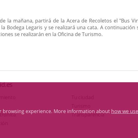
de la mañana, partirá de la Acera de Recoletos el "Bus Vin
la Bodega Legaris y se realizará una cata. A continuación s
ciones se realizarán en la Oficina de Turismo.
id.es
amiento
Tu ciudad
This
Turismo
ur browsing experience. More information about
how we use
Link
link
trónica
Transparencia
to
will
ción
external
open