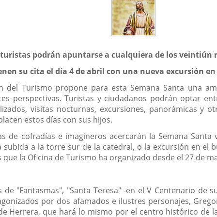
os turistas podrán apuntarse a cualquiera de los veintiú
enen su cita el día 4 de abril con una nueva excursión en
n del Turismo propone para esta Semana Santa una ampl
tes perspectivas. Turistas y ciudadanos podrán optar ent
lizados, visitas nocturnas, excursiones, panorámicas y ot
lacen estos días con sus hijos.
as de cofradías e imagineros acercarán la Semana Santa vall
 subida a la torre sur de la catedral, o la excursión en el
ue la Oficina de Turismo ha organizado desde el 27 de marz
as de "Fantasmas", "Santa Teresa" -en el V Centenario de s
agonizados por dos afamados e ilustres personajes, Grego
de Herrera, que hará lo mismo por el centro histórico de la 