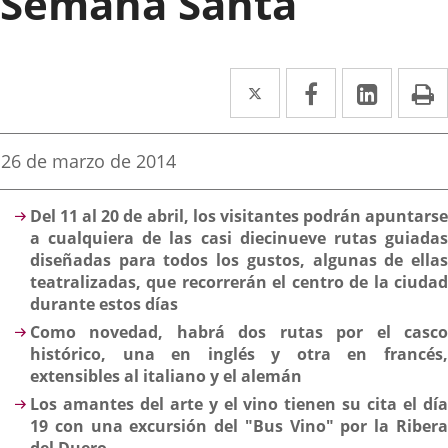
Semana Santa
Twitter
Enlace
Facebook
Enlace
Linked
Enlace
P
a
a
a
una
una
una
Fecha
26 de marzo de 2014
de
aplicación
aplicación
aplica
la
Descripción
noticia
externa.
externa.
extern
Del 11 al 20 de abril, los visitantes podrán apuntarse
a cualquiera de las casi diecinueve rutas guiadas
diseñadas para todos los gustos, algunas de ellas
teatralizadas, que recorrerán el centro de la ciudad
durante estos días
Como novedad, habrá dos rutas por el casco
histórico, una en inglés y otra en francés,
extensibles al italiano y el alemán
Los amantes del arte y el vino tienen su cita el día
19 con una excursión del "Bus Vino" por la Ribera