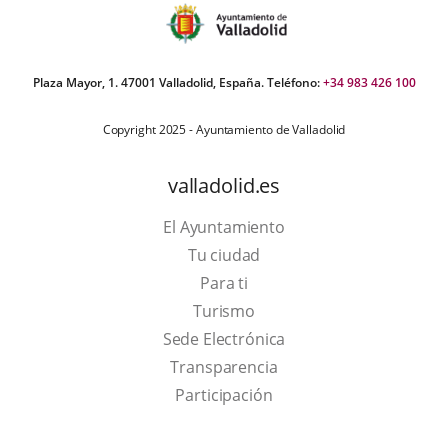
Plaza Mayor, 1. 47001 Valladolid, España. Teléfono:
+34 983 426 100
Copyright 2025 - Ayuntamiento de Valladolid
valladolid.es
El Ayuntamiento
Tu ciudad
Para ti
This
Turismo
link
Link
Sede Electrónica
will
to
Transparencia
open
external
Participación
in
application.