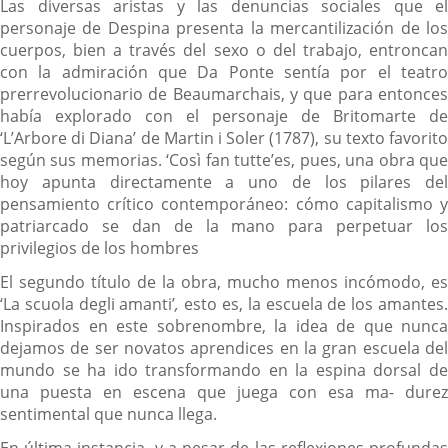
Las diversas aristas y las denuncias sociales que el
personaje de Despina presenta la mercantilización de los
cuerpos, bien a través del sexo o del trabajo, entroncan
con la admiración que Da Ponte sentía por el teatro
prerrevolucionario de Beaumarchais, y que para entonces
había explorado con el personaje de Britomarte de
‘L’Arbore di Diana’ de Martin i Soler (1787), su texto favorito
según sus memorias. ‘Così fan tutte’es, pues, una obra que
hoy apunta directamente a uno de los pilares del
pensamiento crítico contemporáneo: cómo capitalismo y
patriarcado se dan de la mano para perpetuar los
privilegios de los hombres
El segundo título de la obra, mucho menos incómodo, es
‘La scuola degli amanti’
,
esto es, la escuela de los amantes
Inspirados en este sobrenombre, la idea de que nunca
dejamos de ser novatos aprendices en la gran escuela del
mundo se ha ido transformando en la espina dorsal de
una puesta en escena que juega con esa ma- durez
sentimental que nunca llega.
En última instancia, y a pesar de las reflexiones profundas