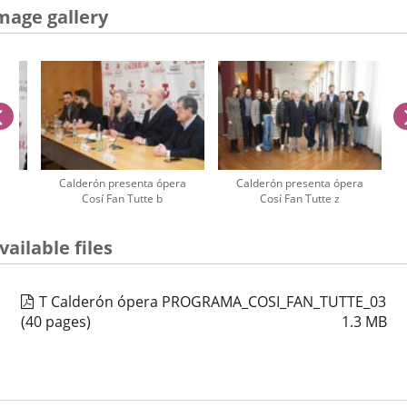
mage gallery
previus
ra
Calderón presenta ópera
Calderón presenta ópera
Cosí Fan Tutte b
Cosí Fan Tutte z
umber
vailable files
iders:
T Calderón ópera PROGRAMA_COSI_FAN_TUTTE_03
(40 pages)
1.3
MB