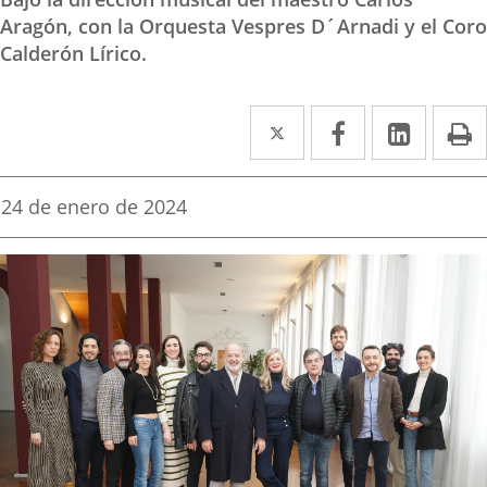
Aragón, con la Orquesta Vespres D´Arnadi y el Coro
Calderón Lírico.
Twitter
Enlace
Facebook
Enlace
Linked
Enlace
P
a
a
a
una
una
una
Fecha
24 de enero de 2024
de
aplicación
aplicación
aplica
la
noticia
externa.
externa.
extern