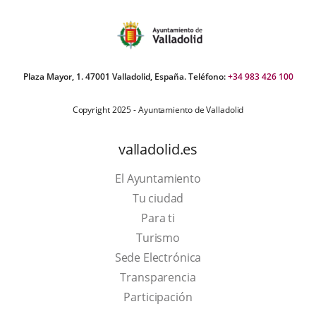
Plaza Mayor, 1. 47001 Valladolid, España. Teléfono:
+34 983 426 100
Copyright 2025 - Ayuntamiento de Valladolid
valladolid.es
El Ayuntamiento
Tu ciudad
Para ti
This
Turismo
link
Link
Sede Electrónica
will
to
Transparencia
open
external
Participación
in
application.