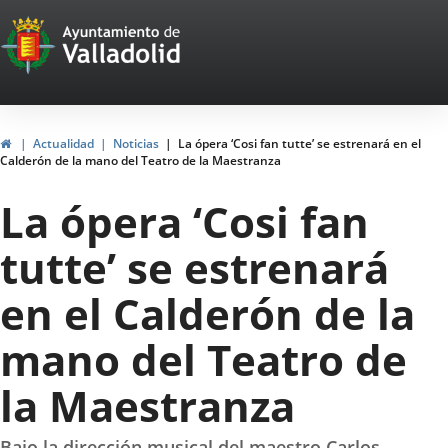
Portal
Jump to content
Web
del
Ayuntamiento
Home
Actualidad
Noticias
La ópera ‘Cosi fan tutte’ se estrenará en el
Calderón de la mano del Teatro de la Maestranza
de
La ópera ‘Cosi fan
Valladolid
tutte’ se estrenará
en el Calderón de la
mano del Teatro de
la Maestranza
Bajo la dirección musical del maestro Carlos