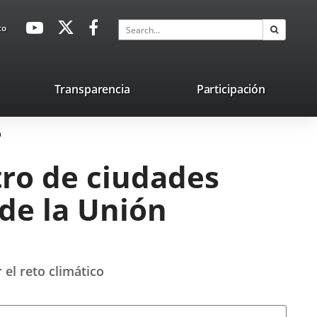
avaHeaderSocial
Link
Link
Link
Search
to
Search
to
to
to
external
external
external
application.
application.
application.
nk
Transparencia
Participación
ternal
a
plication.
tro de ciudades
de la Unión
 el reto climático