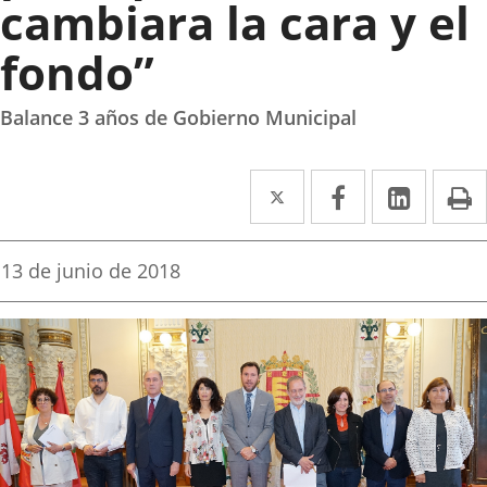
cambiara la cara y el
fondo”
Balance 3 años de Gobierno Municipal
Twitter
Enlace
Facebook
Enlace
Linked
Enlace
P
a
a
a
una
una
una
Fecha
13 de junio de 2018
de
aplicación
aplicación
aplica
la
noticia
externa.
externa.
extern