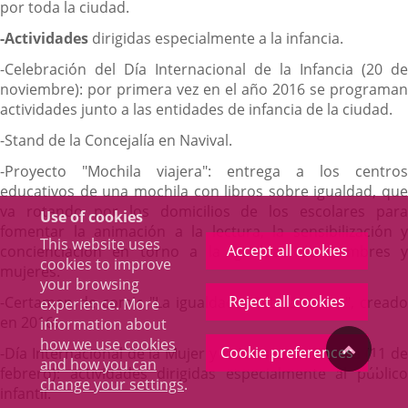
por toda la ciudad.
-Actividades
dirigidas especialmente a la infancia.
-Celebración del Día Internacional de la Infancia (20 de
noviembre): por primera vez en el año 2016 se programan
actividades junto a las entidades de infancia de la ciudad.
-Stand de la Concejalía en Navival.
-Proyecto "Mochila viajera": entrega a los centros
educativos de una mochila con libros sobre igualdad, que
va rotando por los domicilios de los escolares para
Use of cookies
fomentar la animación a la lectura, la sensibilización y
This website uses
Accept all cookies
concienciación en torno a la igualdad de hombres y
cookies to improve
mujeres.
your browsing
Reject all cookies
-Certamen de comic "La igualdad viñeta a viñeta", creado
experience. More
en 2016.
information about
how we use cookies
"Back
Cookie preferences
-Día Internacional de la Mujer y la Niña en la Ciencia (11 de
and how you can
Toggl
febrero): actividades dirigidas especialmente al público
change your settings
.
navig
to
infantil.