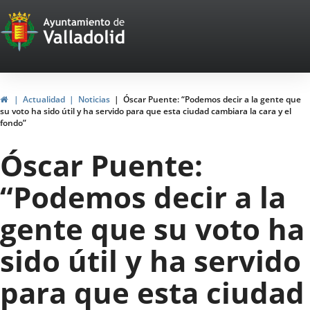
Portal
Jump to content
Web
del
Ayuntamiento
Home
Actualidad
Noticias
Óscar Puente: “Podemos decir a la gente que
su voto ha sido útil y ha servido para que esta ciudad cambiara la cara y el
de
fondo”
Valladolid
Óscar Puente:
“Podemos decir a la
gente que su voto ha
sido útil y ha servido
para que esta ciudad