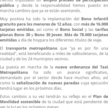
Hemos impulsado un
amplio proceso de participación
pública
y desde la responsabilidad hemos puesto en
marcha cambios que ya se están asentando.
Muy positiva ha sido la implantación del
Bono Infantil
gratuito para los menores de 12 años
, con
más de 16.00
tarjetas emitidas
, así como el
Bono Social
y las
tarifas
planas Bono 30
y
Bono 30 Joven
.
Más de 78.000 tarjeta
emitidas
a día de hoypara los diferentes títulos de viaje.
El
transporte metropolitano
que "ya es por fin una
realidad", está beneficiando a miles de vallisoletanos, de la
ciudad y de los 24 municipios vecinos.
La puesta en marcha de la
nueva ordenanza del Tax
Metropolitano
ha sido un avance significativo,
demandado por el sector desde hace muchos años, así
como la
señalización de nuevas paradas
cuya ejecució
tendrá lugar en los próximos días.
Estos cambios a su vez tendrán su reflejo en el
Plan d
Movilidad sostenible
de la ciudad que está pendiente de
ver la luz en los próximos meses.