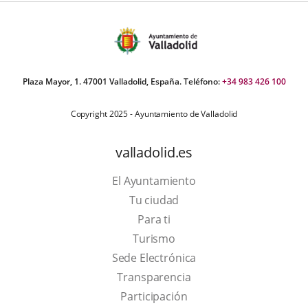
Plaza Mayor, 1. 47001 Valladolid, España. Teléfono:
+34 983 426 100
Copyright 2025 - Ayuntamiento de Valladolid
valladolid.es
El Ayuntamiento
Tu ciudad
Para ti
This
Turismo
link
Link
Sede Electrónica
will
to
Transparencia
open
external
Participación