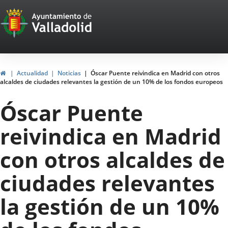
Portal
Jump to content
Web
del
Ayuntamiento
Home
Actualidad
Noticias
Óscar Puente reivindica en Madrid con otros
alcaldes de ciudades relevantes la gestión de un 10% de los fondos europeos
de
Óscar Puente
Valladolid
reivindica en Madrid
con otros alcaldes de
ciudades relevantes
la gestión de un 10%