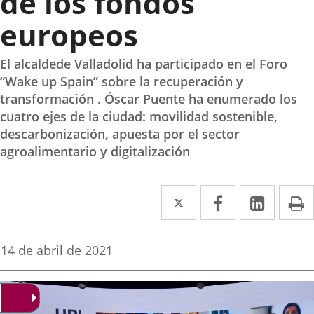
de los fondos
europeos
El alcaldede Valladolid ha participado en el Foro
“Wake up Spain” sobre la recuperación y
transformación . Óscar Puente ha enumerado los
cuatro ejes de la ciudad: movilidad sostenible,
descarbonización, apuesta por el sector
agroalimentario y digitalización
Twitter
Enlace
Facebook
Enlace
Linked
Enlace
P
a
a
a
una
una
una
Fecha
14 de abril de 2021
de
aplicación
aplicación
aplica
la
noticia
externa.
externa.
extern