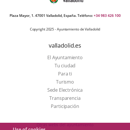
Plaza Mayor, 1. 47001 Valladolid, España. Teléfono:
+34 983 426 100
Copyright 2025 - Ayuntamiento de Valladolid
valladolid.es
El Ayuntamiento
Tu ciudad
Para ti
This
Turismo
link
Link
Sede Electrónica
will
to
Transparencia
open
external
Participación
in
application.
a
Otras webs del ayuntamiento
Use of cookies