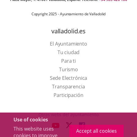
Copyright 2025 - Ayuntamiento de Valladolid
valladolid.es
El Ayuntamiento
Tu ciudad
Para ti
This
Turismo
link
Link
Sede Electrónica
will
to
Transparencia
open
external
Participación
in
application.
a
Otras webs del ayuntamiento
Use of cookies
pop-
aderSocial
LINK
LINK
LINK
This website uses
up
Accept all cookies
TO
TO
TO
cookies to improve