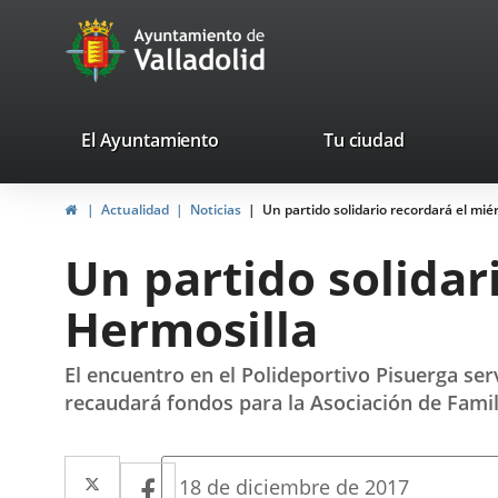
Portal
Jump to content
avaTop
Web
del
Ayuntamiento
valladolid.es
El Ayuntamiento
Tu ciudad
de
Home
Actualidad
Noticias
Un partido solidario recordará el mié
Valladolid
Un partido solidar
Hermosilla
El encuentro en el Polideportivo Pisuerga se
recaudará fondos para la Asociación de Famil
Twitter
Enlace
Facebook
Enlace
Fecha
18 de diciembre de 2017