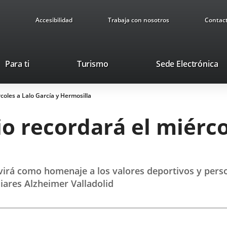
Accesibilidad
Trabaja con nosotros
Contac
This
Li
Para ti
Turismo
Sede Electrónica
link
to
will
ex
rcoles a Lalo García y Hermosilla
open
ap
in
io recordará el miérco
a
pop-
up
window.
rvirá como homenaje a los valores deportivos y pers
iares Alzheimer Valladolid