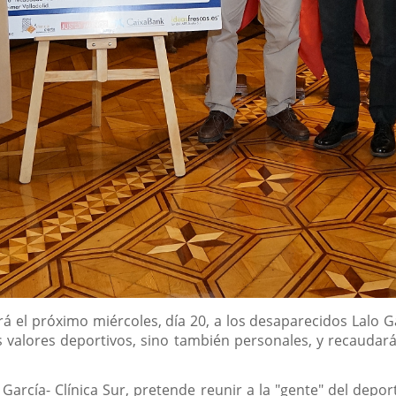
 el próximo miércoles, día 20, a los desaparecidos Lalo Ga
s valores deportivos, sino también personales, y recaudar
o García- Clínica Sur, pretende reunir a la "gente" del depor