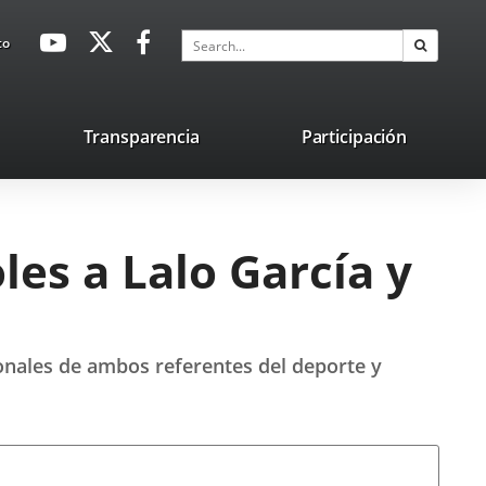
avaHeaderSocial
Link
Link
Link
Search
to
Search
to
to
to
external
external
external
application.
application.
application.
nk
Transparencia
Participación
ternal
plication.
les a Lalo García y
onales de ambos referentes del deporte y