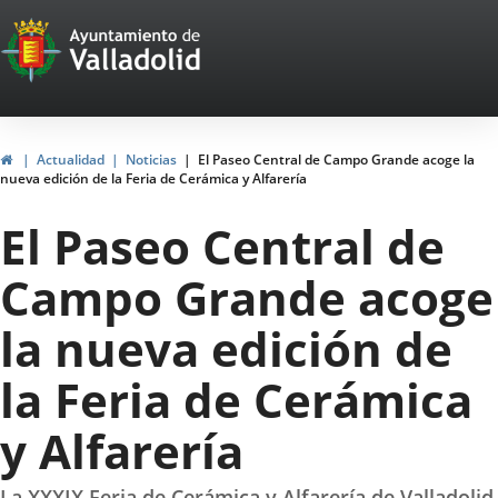
Portal
Jump to content
Web
del
Ayuntamiento
Home
Actualidad
Noticias
El Paseo Central de Campo Grande acoge la
nueva edición de la Feria de Cerámica y Alfarería
de
El Paseo Central de
Valladolid
Campo Grande acoge
la nueva edición de
la Feria de Cerámica
y Alfarería
La XXXIX Feria de Cerámica y Alfarería de Valladolid