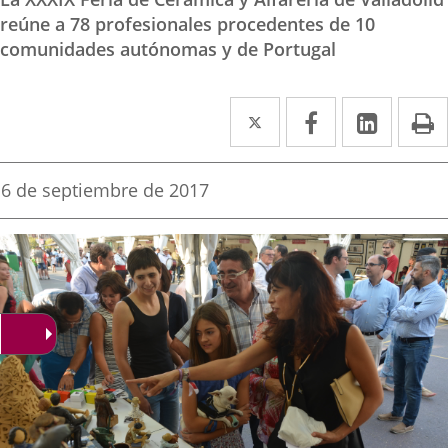
reúne a 78 profesionales procedentes de 10
comunidades autónomas y de Portugal
Twitter
Enlace
Facebook
Enlace
Linked
Enlace
P
a
a
a
una
una
una
Fecha
6 de septiembre de 2017
de
aplicación
aplicación
aplica
la
noticia
externa.
externa.
extern