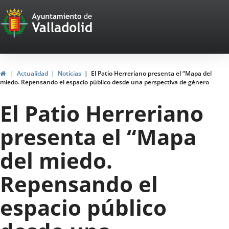
Portal
Jump to content
Web
del
Ayuntamiento
Home
Actualidad
Noticias
El Patio Herreriano presenta el “Mapa del
miedo. Repensando el espacio público desde una perspectiva de género
de
El Patio Herreriano
Valladolid
presenta el “Mapa
del miedo.
Repensando el
espacio público