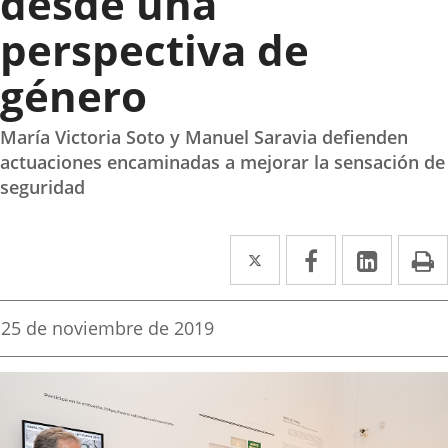
desde una
perspectiva de
género
María Victoria Soto y Manuel Saravia defienden
actuaciones encaminadas a mejorar la sensación de
seguridad
Twitter
Enlace
Facebook
Enlace
Linked
Enlace
P
a
a
a
una
una
una
Fecha
25 de noviembre de 2019
de
aplicación
aplicación
aplica
la
noticia
externa.
externa.
extern