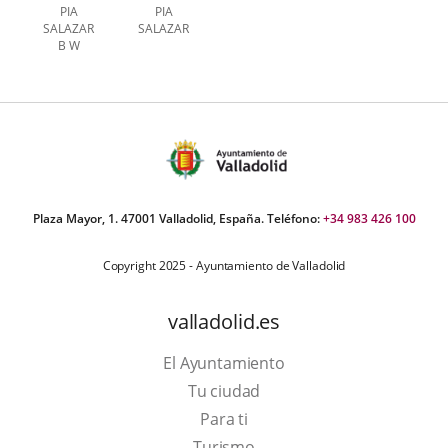
PIA
PIA
SALAZAR
SALAZAR
B W
Plaza Mayor, 1. 47001 Valladolid, España. Teléfono:
+34 983 426 100
Copyright 2025 - Ayuntamiento de Valladolid
valladolid.es
El Ayuntamiento
Tu ciudad
Para ti
This
Turismo