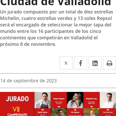
Ciudad de Valladolid
Un jurado compuesto por un total de diez estrellas
Michelin, cuatro estrellas verdes y 13 soles Repsol
será el encargado de seleccionar la mejor tapa del
mundo entre los 16 participantes de los cinco
continentes que competirán en Valladolid el
próximo 8 de noviembre.
Twitter
Enlace
Facebook
Enlace
Linked
Enlace
P
a
a
a
una
una
una
Fecha
14 de septiembre de 2023
de
aplicación
aplicación
aplica
la
noticia
externa.
externa.
extern