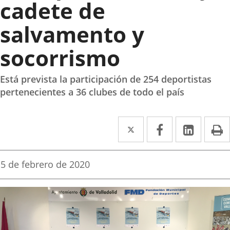
cadete de
salvamento y
socorrismo
Está prevista la participación de 254 deportistas
pertenecientes a 36 clubes de todo el país
Twitter
Enlace
Facebook
Enlace
Linked
Enlace
P
a
a
a
una
una
una
Fecha
5 de febrero de 2020
de
aplicación
aplicación
aplica
la
noticia
externa.
externa.
extern