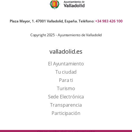
Plaza Mayor, 1. 47001 Valladolid, España. Teléfono:
+34 983 426 100
Copyright 2025 - Ayuntamiento de Valladolid
valladolid.es
El Ayuntamiento
Tu ciudad
Para ti
This
Turismo
link
Link
Sede Electrónica
will
to
Transparencia
open
external
Participación
in
application.
a
Otras webs del ayuntamiento