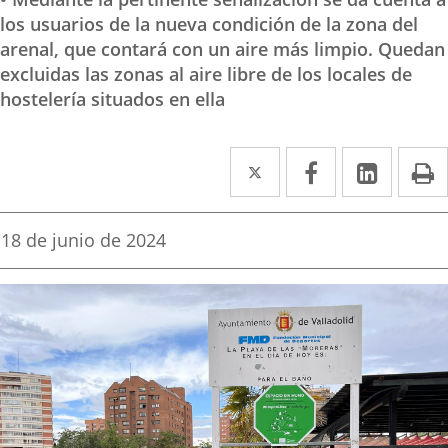
los usuarios de la nueva condición de la zona del
arenal, que contará con un aire más limpio. Quedan
excluidas las zonas al aire libre de los locales de
hostelería situados en ella
Twitter
Enlace
Facebook
Enlace
Linked
Enlace
P
a
a
a
una
una
una
Fecha
18 de junio de 2024
de
aplicación
aplicación
aplica
la
noticia
externa.
externa.
extern