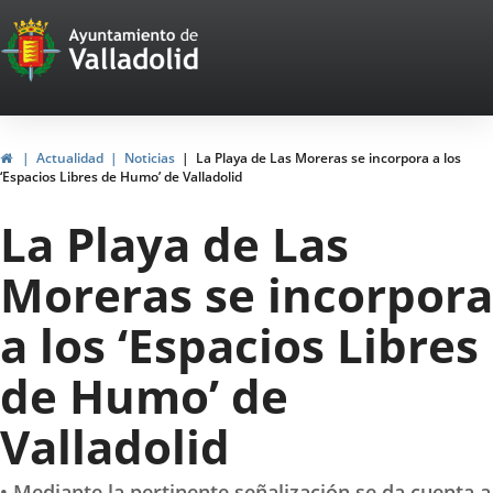
Portal
Jump to content
Web
del
Ayuntamiento
Home
Actualidad
Noticias
La Playa de Las Moreras se incorpora a los
‘Espacios Libres de Humo’ de Valladolid
de
La Playa de Las
Valladolid
Moreras se incorpora
a los ‘Espacios Libres
de Humo’ de
Valladolid
• Mediante la pertinente señalización se da cuenta a