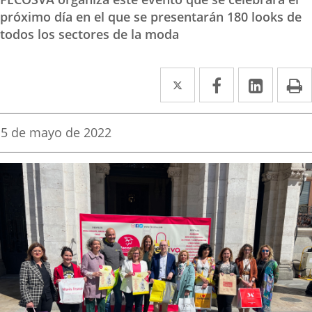
próximo día en el que se presentarán 180 looks de
todos los sectores de la moda
Twitter
Enlace
Facebook
Enlace
Linked
Enlace
P
a
a
a
una
una
una
Fecha
5 de mayo de 2022
de
aplicación
aplicación
aplica
la
noticia
externa.
externa.
extern