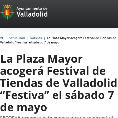
Portal
Jump to content
Web
del
Ayuntamiento
Home
Actualidad
Noticias
La Plaza Mayor acogerá Festival de Tiendas de
Valladolid “Festiva” el sábado 7 de mayo
de
La Plaza Mayor
Valladolid
acogerá Festival de
Tiendas de Valladolid
“Festiva” el sábado 7
de mayo
FECOSVA organiza este evento que se celebrará el