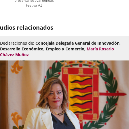
presenta festival tiendas
Festiva AZ
udios relacionados
Declaraciones de:
Concejala Delegada General de Innovación,
Desarrollo Económico, Empleo y Comercio,
María Rosario
Chávez Muñoz