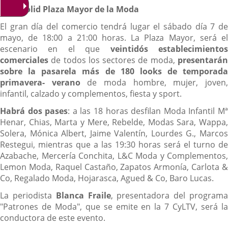
Valladolid Plaza Mayor de la Moda
El gran día del comercio tendrá lugar el sábado día 7 de
mayo, de 18:00 a 21:00 horas. La Plaza Mayor, será el
escenario en el que
veintidós establecimiento
comerciales
de todos los sectores de moda,
presentarán
sobre la pasarela más de 180 looks de temporada
primavera- verano
de moda hombre, mujer, joven
infantil, calzado y complementos, fiesta y sport.
Habrá dos pases
: a las 18 horas desfilan Moda Infantil M
Henar, Chias, Marta y Mere, Rebelde, Modas Sara, Wappa,
Solera, Mónica Albert, Jaime Valentín, Lourdes G., Marcos
Restegui, mientras que a las 19:30 horas será el turno de
Azabache, Mercería Conchita, L&C Moda y Complementos,
Lemon Moda, Raquel Castaño, Zapatos Armonía, Carlota &
Co, Regalado Moda, Hojarasca, Agued & Co, Baro Lucas.
La periodista
Blanca Fraile
, presentadora del program
"Patrones de Moda", que se emite en la 7 CyLTV, será la
conductora de este evento.