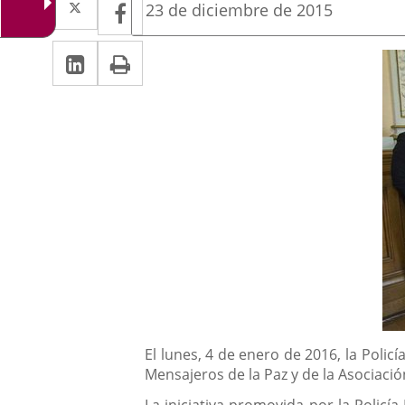
Facebook
Enlace
Fecha
23 de diciembre de 2015
de
a
a
la
Linkedin
Enlace
Print
una
noticia
una
a
aplicación
aplicación
una
externa.
externa.
aplicación
externa.
Descripción
El lunes, 4 de enero de 2016, la Policí
Mensajeros de la Paz y de la Asociació