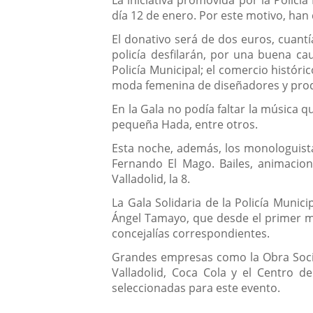
La iniciativa promovida por la Policí
día 12 de enero. Por este motivo, han 
El donativo será de dos euros, cuantí
policía desfilarán, por una buena cau
Policía Municipal; el comercio históri
moda femenina de diseñadores y prod
En la Gala no podía faltar la música 
pequeña Hada, entre otros.
Esta noche, además, los monologuista
Fernando El Mago. Bailes, animacio
Valladolid, la 8.
La Gala Solidaria de la Policía Muni
Ángel Tamayo, que desde el primer min
concejalías correspondientes.
Grandes empresas como la Obra Social 
Valladolid, Coca Cola y el Centro d
seleccionadas para este evento.