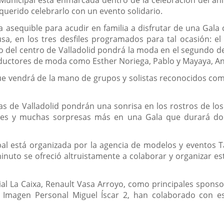
a Municipal está enmarcada dentro de la celebración del an
querido celebrarlo con un evento solidario.
a asequible para acudir en familia a disfrutar de una Gal
sa, en los tres desfiles programados para tal ocasión: el
co del centro de Valladolid pondrá la moda en el segundo des
uctores de moda como Esther Noriega, Pablo y Mayaya, Ant
que vendrá de la mano de grupos y solistas reconocidos como
s de Valladolid pondrán una sonrisa en los rostros de los
nes y muchas sorpresas más en una Gala que durará dos 
cipal está organizada por la agencia de modelos y eventos 
uto se ofreció altruistamente a colaborar y organizar est
La Caixa, Renault Vasa Arroyo, como principales sponsor y
e Imagen Personal Miguel Íscar 2, han colaborado con e