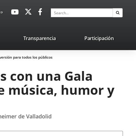
avaHeaderSocial
Link
Link
Link
Search
to
Search
to
to
to
external
external
external
application.
application.
application.
nk
Transparencia
Participación
ternal
versión para todos los públicos
plication.
os con una Gala
de música, humor y
heimer de Valladolid