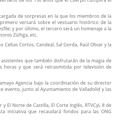
iversario de los 190 años que el Cuerpo cumplirá el
a cargada de sorpresas en la que los miembros de la
 primero versará sobre el vestuario histórico de la
file; y por último, el tercero será un homenaje a la
onio Zúñiga, etc.
 Celtas Cortos, Candeal, Sal Gorda, Raúl Olivar y la
 asistentes que también disfrutarán de la magia de
horas y que será retrasmitida por televisión de
Tamayo Agencia bajo la coordinación de su director
e evento, junto al Ayuntamiento de Valladolid y las
 El Norte de Castilla, El Corte Inglés, RTVCyL 8 de
sta iniciativa que recaudará fondos para las ONG