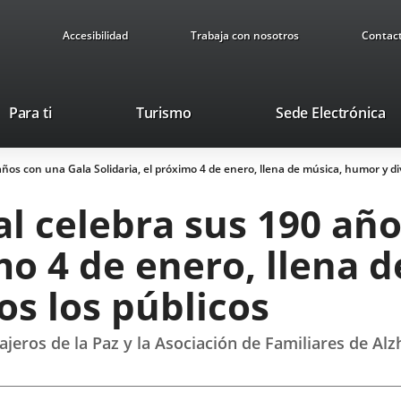
Accesibilidad
Trabaja con nosotros
Contac
This
Li
Para ti
Turismo
Sede Electrónica
link
to
will
ex
años con una Gala Solidaria, el próximo 4 de enero, llena de música, humor y di
open
ap
in
al celebra sus 190 añ
a
pop-
imo 4 de enero, llena 
up
window.
os los públicos
jeros de la Paz y la Asociación de Familiares de Alz