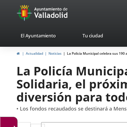
Portal
Jump to content
avaTop
Web
del
Ayuntamiento
valladolid.es
El Ayuntamiento
Tu ciudad
de
Home
Actualidad
Noticias
La Policía Municipal celebra sus 190 
Valladolid
La Policía Municip
Solidaria, el próx
diversión para tod
• Los fondos recaudados se destinará a Mensa
Twitter
Enlace