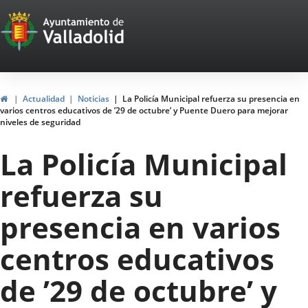
Portal
Jump to content
Web
del
Ayuntamiento
Home
Actualidad
Noticias
La Policía Municipal refuerza su presencia en
varios centros educativos de ’29 de octubre’ y Puente Duero para mejorar
de
niveles de seguridad
Valladolid
La Policía Municipal
refuerza su
presencia en varios
centros educativos
de ’29 de octubre’ y