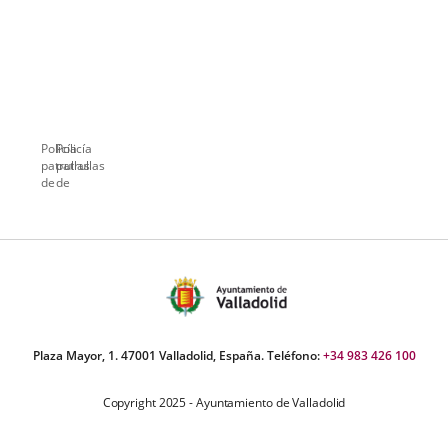
Policía
Policía
patrullas
patrullas
de
de
barrio
barrio
a
b
Plaza Mayor, 1. 47001 Valladolid, España. Teléfono:
+34 983 426 100
Copyright 2025 - Ayuntamiento de Valladolid