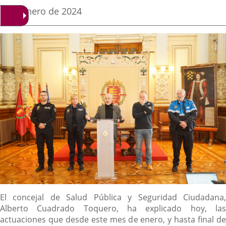
una
una
una
Fecha
4 de enero de 2024
de
aplicación
aplicación
aplica
la
noticia
externa.
externa.
extern
Descripción
El concejal de Salud Pública y Seguridad Ciudadana,
Alberto Cuadrado Toquero, ha explicado hoy, las
actuaciones que desde este mes de enero, y hasta final de