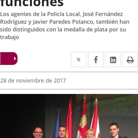
funciones”
Los agentes de la Policía Local, José Fernández
Rodríguez y Javier Paredes Polanco, también han
sido distinguidos con la medalla de plata por su
trabajo
Twitter
Enlace
Facebook
Enlace
Linked
Enlace
P
a
a
a
una
una
una
Fecha
28 de noviembre de 2017
de
aplicación
aplicación
aplica
la
noticia
externa.
externa.
extern