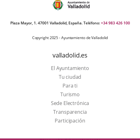
Plaza Mayor, 1. 47001 Valladolid, España. Teléfono:
+34 983 426 100
Copyright 2025 - Ayuntamiento de Valladolid
valladolid.es
El Ayuntamiento
Tu ciudad
Para ti
This
Turismo
link
Link
Sede Electrónica
will
to
Transparencia
open
external
Participación
in
application.
a