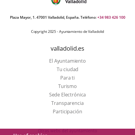
Plaza Mayor, 1. 47001 Valladolid, España. Teléfono:
+34 983 426 100
Copyright 2025 - Ayuntamiento de Valladolid
valladolid.es
El Ayuntamiento
Tu ciudad
Para ti
This
Turismo
link
Link
Sede Electrónica
will
to
Transparencia
open
external
Participación
in
application.
a
Otras webs del ayuntamiento