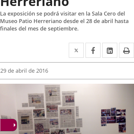
Herreriano
La exposición se podrá visitar en la Sala Cero del
Museo Patio Herreriano desde el 28 de abril hasta
finales del mes de septiembre.
Twitter
Enlace
Facebook
Enlace
Linked
Enlace
P
a
a
a
una
una
una
Fecha
29 de abril de 2016
de
aplicación
aplicación
aplica
la
noticia
externa.
externa.
extern