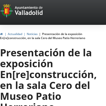
Portal
Jump to content
Web
del
Ayuntamiento
Home
Actualidad
Noticias
Presentación de la exposición
En[re]construcción, en la sala Cero del Museo Patio Herreriano
de
Presentación de la
Valladolid
exposición
En[re]construcción,
en la sala Cero del
Museo Patio