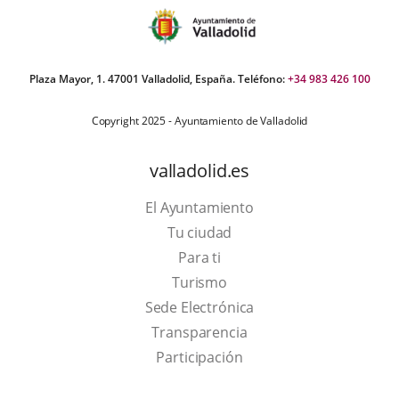
Plaza Mayor, 1. 47001 Valladolid, España. Teléfono:
+34 983 426 100
Copyright 2025 - Ayuntamiento de Valladolid
valladolid.es
El Ayuntamiento
Tu ciudad
Para ti
This
Turismo
link
Link
Sede Electrónica
will
to
Transparencia
open
external
Participación
in
application.