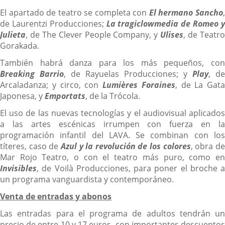
El apartado de teatro se completa con
El hermano Sancho
de Laurentzi Producciones;
La tragiclowmedia de Romeo 
Julieta
, de The Clever People Company, y
Ulises
, de Teatr
Gorakada.
También habrá danza para los más pequeños, con
Breaking Barrio
, de Rayuelas Producciones; y
Play
, de
Arcaladanza; y circo, con
Lumières Foraines
, de La Gata
Japonesa, y
Emportats
, de la Trócola.
El uso de las nuevas tecnologías y el audiovisual aplicados
a las artes escénicas irrumpen con fuerza en la
programación infantil del LAVA. Se combinan con los
títeres, caso de
Azul y la revolución de los colores
, obra d
Mar Rojo Teatro, o con el teatro más puro, como en
Invisibles
, de Voilà Producciones, para poner el broche a
un programa vanguardista y contemporáneo.
Venta de entradas y abonos
Las entradas para el programa de adultos tendrán un
precio de entre 10 y 17 euros, con importantes descuentos