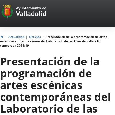
Portal
Jump to content
Web
del
Ayuntamiento
Home
Actualidad
Noticias
Presentación de la programación de artes
escénicas contemporáneas del Laboratorio de las Artes de Valladolid
de
temporada 2018/19
Valladolid
Presentación de la
programación de
artes escénicas
contemporáneas del
Laboratorio de las