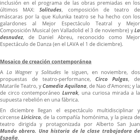
inclusión en el programa de las obras premiadas en los
últimos MAX:
Solitudes
, composición de teatro d
máscaras por la que Kulunka teatro se ha hecho con los
galardones al Mejor Espectáculo Teatral y Mejor
Composición Musical (en Valladolid el 3 de noviembre) y
La
desnudez
, de Daniel Abreu, reconocido como Mejor
Espectáculo de Danza (en el LAVA el 1 de diciembre).
Mosaico de creación contemporánea
A
La Wagne
r y
Solitudes
le siguen, en noviembre, do
propuestas de teatro-performance,
Circo Pulgas
, d
Matarile Teatro, y
Comedia Aquilana
, de Nao d’Amores; y la
de circo contemporáneo
Lurrak
, una curiosa mirada a la
supuesta rebelión en una fábrica.
En diciembre llegan el espectáculo multidisciplinar y
circense
Liricirco
, de la compañía homónima, y la pieza d
teatro dirigida y protagonizada por Alberto San Juan
Mundo obrero. Una historia de la clase trabajadora de
España
.