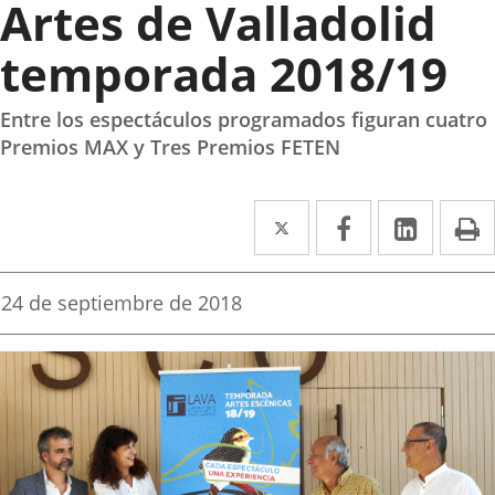
Artes de Valladolid
temporada 2018/19
Entre los espectáculos programados figuran cuatro
Premios MAX y Tres Premios FETEN
Twitter
Enlace
Facebook
Enlace
Linked
Enlace
P
a
a
a
una
una
una
Fecha
24 de septiembre de 2018
de
aplicación
aplicación
aplica
la
noticia
externa.
externa.
extern