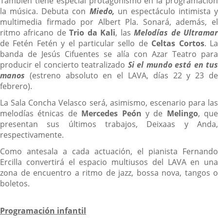
También tiene especial protagonismo en la programación
la música. Debuta con
Miedo,
un espectáculo intimista y
multimedia firmado por Albert Pla. Sonará, además, el
ritmo africano de
Trio da Kali
, las
Melodías de Ultrama
de Fetén Fetén y el particular sello de
Celtas Cortos
. L
banda de Jesús Cifuentes se alía con Azar Teatro para
producir el concierto teatralizado
Si el mundo está en tu
manos
(estreno absoluto en el LAVA, días 22 y 23 de
febrero).
La Sala Concha Velasco será, asimismo, escenario para las
melodías étnicas de
Mercedes Peón
y de
Melingo
, que
presentan sus últimos trabajos, Deixaas y Anda,
respectivamente.
Como antesala a cada actuación, el pianista Fernando
Ercilla convertirá el espacio multiusos del LAVA en una
zona de encuentro a ritmo de jazz, bossa nova, tangos o
boletos.
Programación infantil