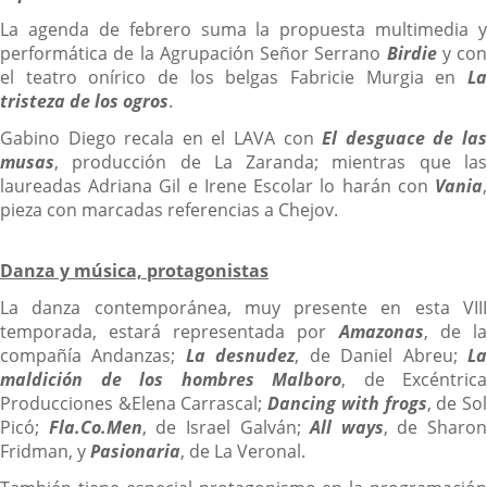
La agenda de febrero suma la propuesta multimedia y
performática de la Agrupación Señor Serrano
Birdie
y con
el teatro onírico de los belgas Fabricie Murgia en
La
tristeza de los ogros
.
Gabino Diego recala en el LAVA con
El desguace de la
musas
, producción de La Zaranda; mientras que las
laureadas Adriana Gil e Irene Escolar lo harán con
Vania
,
pieza con marcadas referencias a Chejov.
Danza y música, protagonistas
La danza contemporánea, muy presente en esta VIII
temporada, estará representada por
Amazonas
, de l
compañía Andanzas;
La desnudez
, de Daniel Abreu;
L
maldición de los hombres Malboro
, de Excéntrica
Producciones &Elena Carrascal;
Dancing with frogs
, de So
Picó;
Fla.Co.Men
, de Israel Galván;
All ways
, de Sharon
Fridman, y
Pasionaria
, de La Veronal.