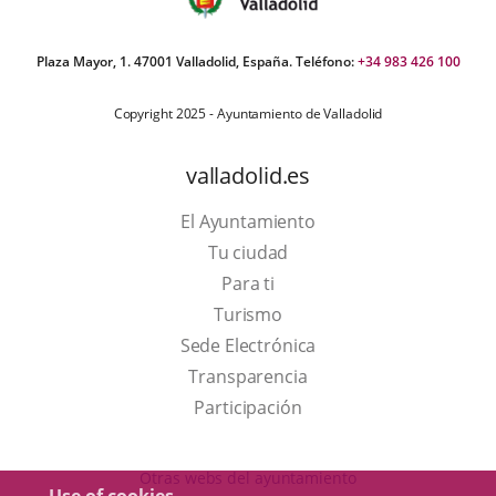
Plaza Mayor, 1. 47001 Valladolid, España. Teléfono:
+34 983 426 100
Copyright 2025 - Ayuntamiento de Valladolid
valladolid.es
El Ayuntamiento
Tu ciudad
Para ti
This
Turismo
link
Link
Sede Electrónica
will
to
Transparencia
open
external
Participación
in
application.
a
Otras webs del ayuntamiento