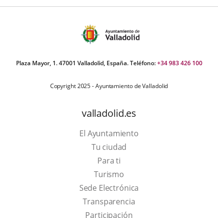
Plaza Mayor, 1. 47001 Valladolid, España. Teléfono:
+34 983 426 100
Copyright 2025 - Ayuntamiento de Valladolid
valladolid.es
El Ayuntamiento
Tu ciudad
Para ti
This
Turismo
link
Link
Sede Electrónica
will
to
Transparencia
open
external
Participación