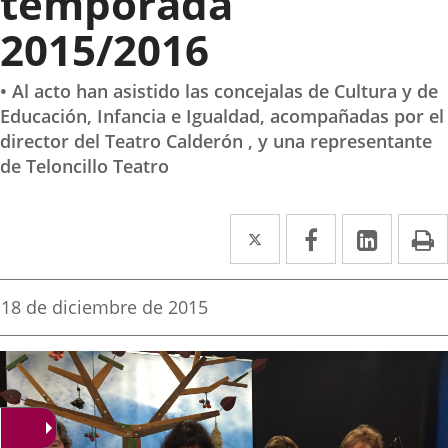
temporada
2015/2016
• Al acto han asistido las concejalas de Cultura y de
Educación, Infancia e Igualdad, acompañadas por el
director del Teatro Calderón , y una representante
de Teloncillo Teatro
Twitter
Enlace
Facebook
Enlace
Linked
Enlace
P
a
a
a
una
una
una
Fecha
18 de diciembre de 2015
de
aplicación
aplicación
aplica
la
noticia
externa.
externa.
extern