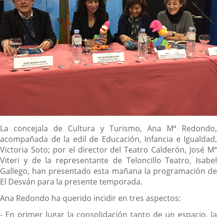
Descripción
La concejala de Cultura y Turismo, Ana Mª Redondo,
acompañada de la edil de Educación, Infancia e Igualdad,
Victoria Soto; por el director del Teatro Calderón, José Mª
Viteri y de la representante de Teloncillo Teatro, Isabel
Gallego, han presentado esta mañana la programación de
El Desván para la presente temporada.
Ana Redondo ha querido incidir en tres aspectos:
- En primer lugar la consolidación tanto de un espacio, la