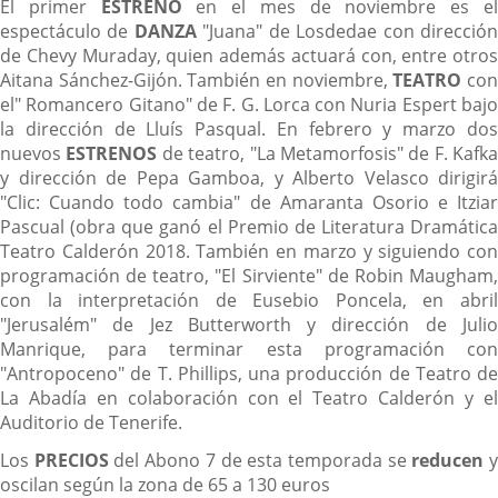
El primer
ESTRENO
en el mes de noviembre es e
espectáculo de
DANZA
"Juana" de Losdedae con direcció
de Chevy Muraday, quien además actuará con, entre otros
Aitana Sánchez-Gijón. También en noviembre,
TEATRO
co
el" Romancero Gitano" de F. G. Lorca con Nuria Espert bajo
la dirección de Lluís Pasqual. En febrero y marzo dos
nuevos
ESTRENOS
de teatro, "La Metamorfosis" de F. Kafka
y dirección de Pepa Gamboa, y Alberto Velasco dirigirá
"Clic: Cuando todo cambia" de Amaranta Osorio e Itziar
Pascual (obra que ganó el Premio de Literatura Dramática
Teatro Calderón 2018. También en marzo y siguiendo con
programación de teatro, "El Sirviente" de Robin Maugham,
con la interpretación de Eusebio Poncela, en abril
"Jerusalém" de Jez Butterworth y dirección de Julio
Manrique, para terminar esta programación con
"Antropoceno" de T. Phillips, una producción de Teatro de
La Abadía en colaboración con el Teatro Calderón y el
Auditorio de Tenerife.
Los
PRECIOS
del Abono 7 de esta temporada se
reducen
oscilan según la zona de 65 a 130 euros