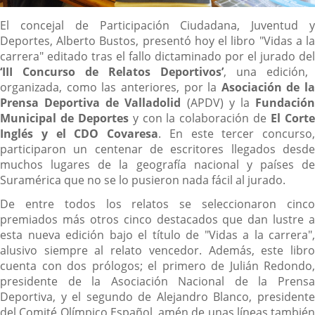
Descripción
El concejal de Participación Ciudadana, Juventud y
Deportes, Alberto Bustos, presentó hoy el libro "Vidas a la
carrera" editado tras el fallo dictaminado por el jurado del
‘III Concurso de Relatos Deportivos’
, una edición,
organizada, como las anteriores, por la
Asociación de la
Prensa Deportiva de Valladolid
(APDV) y la
Fundació
Municipal de Deportes
y con la colaboración de
El Cort
Inglés y el CDO Covaresa
. En este tercer concurso,
participaron un centenar de escritores llegados desde
muchos lugares de la geografía nacional y países de
Suramérica que no se lo pusieron nada fácil al jurado.
De entre todos los relatos se seleccionaron cinco
premiados más otros cinco destacados que dan lustre a
esta nueva edición bajo el título de "Vidas a la carrera",
alusivo siempre al relato vencedor. Además, este libro
cuenta con dos prólogos; el primero de Julián Redondo,
presidente de la Asociación Nacional de la Prensa
Deportiva, y el segundo de Alejandro Blanco, presidente
del Comité Olímpico Español, amén de unas líneas también