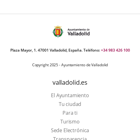
Plaza Mayor, 1. 47001 Valladolid, España. Teléfono:
+34 983 426 100
Copyright 2025 - Ayuntamiento de Valladolid
valladolid.es
El Ayuntamiento
Tu ciudad
Para ti
This
Turismo
link
Link
Sede Electrónica
will
to
Transparencia