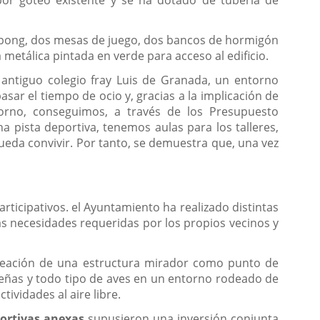
g pong, dos mesas de juego, dos bancos de hormigón
 metálica pintada en verde para acceso al edificio.
 antiguo colegio fray Luis de Granada, un entorno
ar el tiempo de ocio y, gracias a la implicación de
torno, conseguimos, a través de los Presupuesto
a pista deportiva, tenemos aulas para los talleres,
pueda convivir. Por tanto, se demuestra que, una vez
rticipativos. el Ayuntamiento ha realizado distintas
s necesidades requeridas por los propios vecinos y
eación de una estructura mirador como punto de
güeñas y todo tipo de aves en un entorno rodeado de
ividades al aire libre.
portivas anexas
supusieron una inversión conjunta