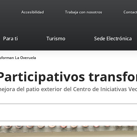
Accesibilidad
Trabaja con nosotros
Contac
This
Li
Para ti
Turismo
Sede Electrónica
link
to
will
ex
nsforman La Overuela
open
ap
in
Participativos transf
a
pop-
up
jora del patio exterior del Centro de Iniciativas Vec
window.