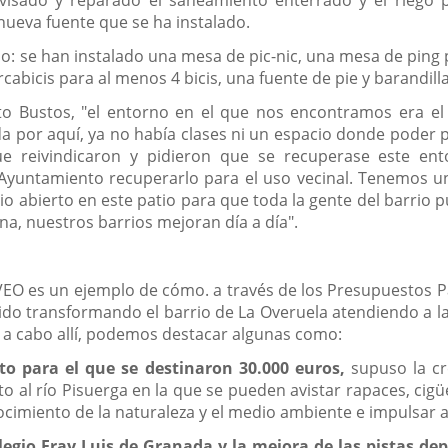
 nueva fuente que se ha instalado.
rio: se han instalado una mesa de pic-nic, una mesa de pin
abicis para al menos 4 bicis, una fuente de pie y barandilla
to Bustos, "el entorno en el que nos encontramos era el
por aquí, ya no había clases ni un espacio donde poder pas
que reivindicaron y pidieron que se recuperase este en
l Ayuntamiento recuperarlo para el uso vecinal. Tenemos un
io abierto en este patio para que toda la gente del barrio 
na, nuestros barrios mejoran día a día".
IVEO es un ejemplo de cómo. a través de los Presupuestos Pa
ido transformando el barrio de La Overuela atendiendo a la
s a cabo allí, podemos destacar algunas como:
to para el que se destinaron 30.000 euros,
supuso la cr
o al río Pisuerga en la que se pueden avistar rapaces, ci
imiento de la naturaleza y el medio ambiente e impulsar act
legio Fray Luis de Granada y la mejora de las pistas de