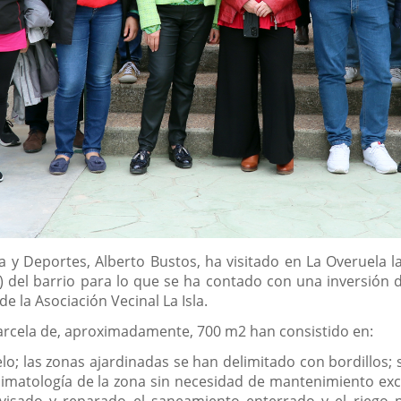
a y Deportes, Alberto Bustos, ha visitado en La Overuela la
O) del barrio para lo que se ha contado con una inversión d
la Asociación Vecinal La Isla.
parcela de, aproximadamente, 700 m2 han consistido en:
elo; las zonas ajardinadas se han delimitado con bordillos
limatología de la zona sin necesidad de mantenimiento exc
visado y reparado el saneamiento enterrado y el riego 