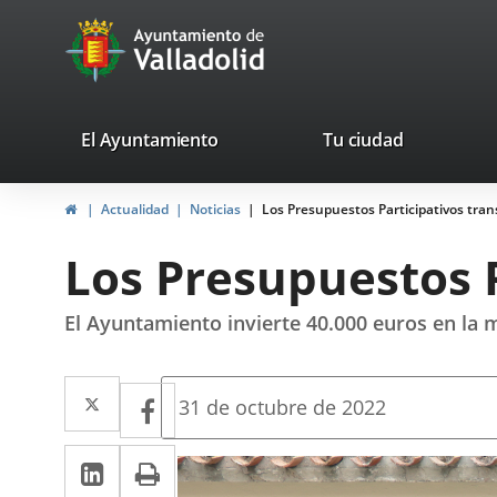
Portal
Jump to content
avaTop
Web
del
Ayuntamiento
valladolid.es
El Ayuntamiento
Tu ciudad
de
Home
Actualidad
Noticias
Los Presupuestos Participativos tra
Valladolid
Los Presupuestos 
El Ayuntamiento invierte 40.000 euros en la me
Twitter
Enlace
Facebook
Enlace
Fecha
31 de octubre de 2022
de
a
a
la
Linkedin
Enlace
Print
una
noticia
una