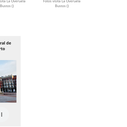
isita La Overuela
Fotos visita La Overuela
Bustos ()
Bustos ()
ral de
rto