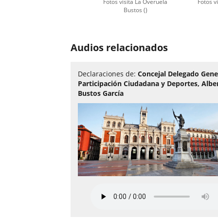
Fotos visita La Overuela
Fotos v
Bustos ()
Number
of
Audios relacionados
sliders:
3
Declaraciones de:
Concejal Delegado Gene
Participación Ciudadana y Deportes, Albe
Bustos García