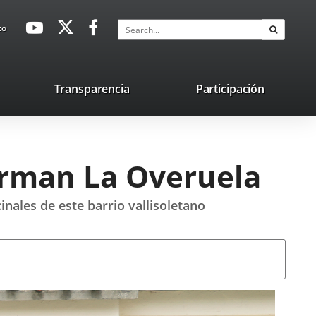
avaHeaderSocial
Link
Link
Link
Search
to
Search
to
to
to
external
external
external
application.
application.
application.
nk
Transparencia
Participación
ternal
plication.
orman La Overuela
inales de este barrio vallisoletano