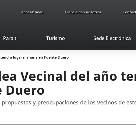
Accesibilidad
Trabaja con nosotros
Contac
This
Li
Para ti
Turismo
Sede Electrónica
link
to
will
ex
o tendrá lugar mañana en Puente Duero
open
ap
in
ea Vecinal del año te
a
pop-
e Duero
up
window.
 propuestas y preocupaciones de los vecinos de este 