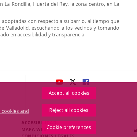
 en La Rondilla, Huerta del Rey, la zona centro, en La
s adoptadas con respecto a su barrio, al tiempo que
 de Valladolid, escuchando a los vecinos y tomando
ado en accesibilidad y transparencia.
avaHeaderSocial
LINK
LINK
LINK
TO
TO
TO
Accept all cookies
EXTERNAL
EXTERNAL
EXTERNAL
APPLICATION.
APPLICATION.
APPLICATION.
Reject all cookies
 cookies and
Menú
ACCESIBILIDAD
Cookie preferences
Legal
MAPA WEB
Footer
CONDICIONES LEGALES