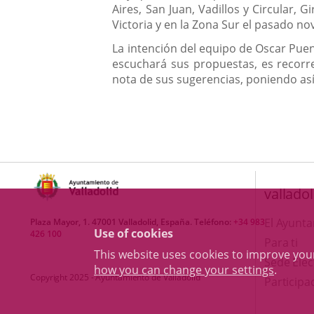
Aires, San Juan, Vadillos y Circular, G
Victoria y en la Zona Sur el pasado n
La intención del equipo de Oscar Puen
escuchará sus propuestas, es recorre
nota de sus sugerencias, poniendo así
valladol
El Ayunt
Plaza Mayor, 1. 47001 Valladolid, España. Teléfono:
+34 983
Use of cookies
426 100
Para ti
This website uses cookies to improve yo
Sede Elec
how you can change your settings
.
Copyright 2025 - Ayuntamiento de Valladolid
Participa