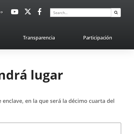
avaHeaderSocial
Link
Link
Link
Search
to
Search
to
to
to
external
external
external
application.
application.
application.
nk
Transparencia
Participación
ternal
plication.
ndrá lugar
enclave, en la que será la décimo cuarta del