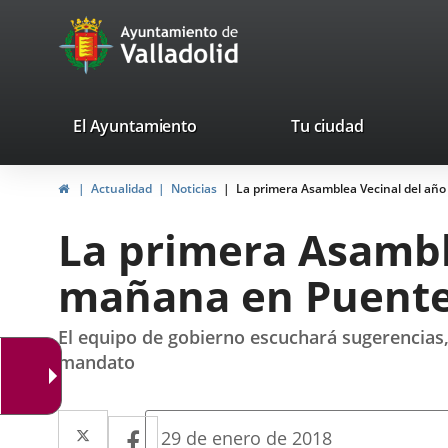
Portal
Jump to content
avaTop
Web
del
Ayuntamiento
valladolid.es
El Ayuntamiento
Tu ciudad
de
Home
Actualidad
Noticias
La primera Asamblea Vecinal del añ
Valladolid
La primera Asambl
mañana en Puent
El equipo de gobierno escuchará sugerencias,
mandato
Twitter
Enlace
Facebook
Enlace
Fecha
29 de enero de 2018