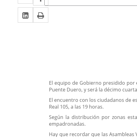
de
a
a
la
Linkedin
Enlace
Print
una
noticia
una
a
aplicación
aplicación
una
externa.
externa.
aplicación
externa.
Descripción
El equipo de Gobierno presidido por 
Puente Duero, y será la décimo cuart
El encuentro con los ciudadanos de est
Real 105, a las 19 horas.
Según la distribución por zonas est
empadronadas.
Hay que recordar que las Asambleas Ve