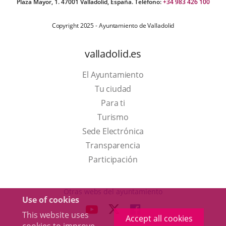
Plaza Mayor, 1. 47001 Valladolid, España. Teléfono:
+34 983 426 100
Copyright 2025 - Ayuntamiento de Valladolid
valladolid.es
El Ayuntamiento
Tu ciudad
Para ti
This
Turismo
link
Link
Sede Electrónica
will
to
Transparencia
open
external
Participación
in
application.
a
Otras webs del ayuntamiento
Use of cookies
pop-
aderSocial
LINK
LINK
LINK
This website uses
up
Accept all cookies
TO
TO
TO