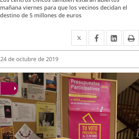
mañana viernes para que los vecinos decidan el
destino de 5 millones de euros
Twitter
Enlace
Facebook
Enlace
Linked
Enlace
P
a
a
a
una
una
una
Fecha
24 de octubre de 2019
de
aplicación
aplicación
aplica
la
noticia
externa.
externa.
extern