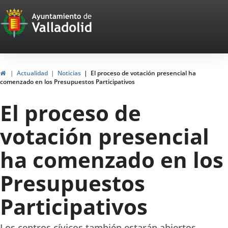
Portal
Jump to content
Web
del
Ayuntamiento
Home
Actualidad
Noticias
El proceso de votación presencial ha
comenzado en los Presupuestos Participativos
de
El proceso de
Valladolid
votación presencial
ha comenzado en los
Presupuestos
Participativos
Los centros cívicos también estarán abiertos