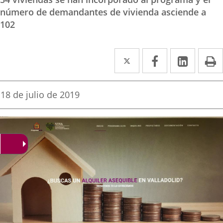
número de demandantes de vivienda asciende a
102
Twitter
Enlace
Facebook
Enlace
Linked
Enlace
P
a
a
a
una
una
una
Fecha
18 de julio de 2019
de
aplicación
aplicación
aplica
la
noticia
externa.
externa.
extern