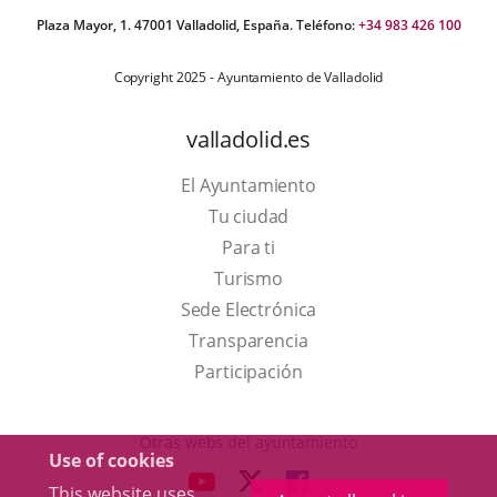
Plaza Mayor, 1. 47001 Valladolid, España. Teléfono:
+34 983 426 100
Copyright 2025 - Ayuntamiento de Valladolid
valladolid.es
El Ayuntamiento
Tu ciudad
Para ti
This
Turismo
link
Link
Sede Electrónica
will
to
Transparencia
open
external
Participación
in
application.
a
Otras webs del ayuntamiento
Use of cookies
pop-
aderSocial
LINK
LINK
LINK
This website uses
up