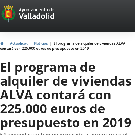
Portal
Jump to content
Web
del
Ayuntamiento
Home
Actualidad
Noticias
El programa de alquiler de viviendas ALVA
contará con 225.000 euros de presupuesto en 2019
de
El programa de
Valladolid
alquiler de viviendas
ALVA contará con
225.000 euros de
presupuesto en 2019
54 viviendas se han incorporado al programa y el