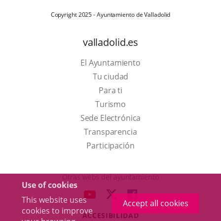
Copyright 2025 - Ayuntamiento de Valladolid
valladolid.es
El Ayuntamiento
Tu ciudad
Para ti
This
Turismo
link
Link
Sede Electrónica
will
to
Transparencia
open
external
Participación
in
application.
a
Otras webs del ayuntamiento
Use of cookies
pop-
aderSocial
LINK
LINK
LINK
This website uses
up
Accept all cookies
TO
TO
TO
cookies to improve
window.
ACCESIBILIDAD
EXTERNAL
EXTERNAL
EXTERNAL