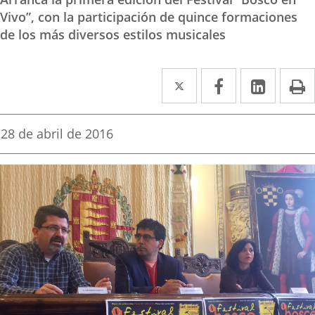
Vivo”, con la participación de quince formaciones
de los más diversos estilos musicales
Twitter
Enlace
Facebook
Enlace
Linked
Enlace
P
a
a
a
una
una
una
Fecha
28 de abril de 2016
de
aplicación
aplicación
aplica
la
noticia
externa.
externa.
extern