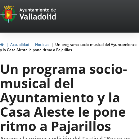
Portal
Jump to content
Web
del
Ayuntamiento
Home
Actualidad
Noticias
Un programa socio-musical del Ayuntamiento
y la Casa Aleste le pone ritmo a Pajarillos
de
Un programa socio-
Valladolid
musical del
Ayuntamiento y la
Casa Aleste le pone
ritmo a Pajarillos
Arranca la primera edición del Festival “Bosco en