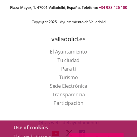
Plaza Mayor, 1. 47001 Valladolid, España. Teléfono:
+34 983 426 100
Copyright 2025 - Ayuntamiento de Valladolid
valladolid.es
El Ayuntamiento
Tu ciudad
Para ti
This
Turismo
link
Link
Sede Electrónica
will
to
Transparencia
open
external
Participación
in
application.
a
Otras webs del ayuntamiento
Use of cookies
pop-
aderSocial
LINK
LINK
LINK
This website uses
up