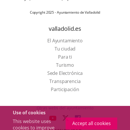
Copyright 2025 - Ayuntamiento de Valladolid
valladolid.es
El Ayuntamiento
Tu ciudad
Para ti
This
Turismo
link
Link
Sede Electrónica
will
to
Transparencia
open
external
Participación
in
application.
a
Otras webs del ayuntamiento
Use of cookies
pop-
aderSocial
LINK
LINK
LINK
This website uses
up
Accept all cookies
TO
TO
TO
cookies to improve
window.