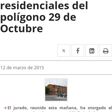
residenciales del
polígono 29 de
Octubre
Twitter
Enlace
Facebook
Enlace
Linked
Enlace
P
a
a
a
una
una
una
Fecha
12 de marzo de 2015
de
aplicación
aplicación
aplica
la
noticia
externa.
externa.
extern
Descripción
El jurado, reunido esta mañana, ha otorgado el