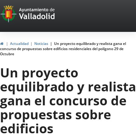
Portal
Jump to content
Web
del
Ayuntamiento
Home
Actualidad
Noticias
Un proyecto equilibrado y realista gana el
concurso de propuestas sobre edificios residenciales del polígono 29 de
de
Octubre
Valladolid
Un proyecto
equilibrado y realista
gana el concurso de
propuestas sobre
edificios