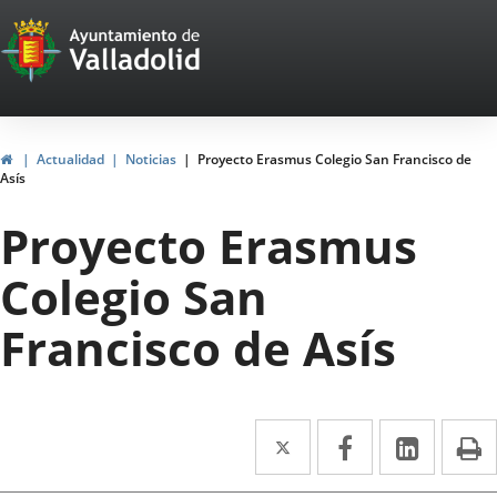
Portal
Jump to content
Web
del
Ayuntamiento
Home
Actualidad
Noticias
Proyecto Erasmus Colegio San Francisco de
Asís
de
Proyecto Erasmus
Valladolid
Colegio San
Francisco de Asís
Twitter
Enlace
Facebook
Enlace
Linked
Enlace
P
a
a
a