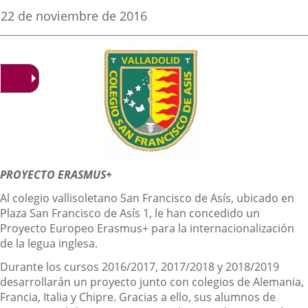
una
una
una
Fecha
22 de noviembre de 2016
de
aplicación
aplicación
aplica
la
noticia
externa.
externa.
extern
Descripción
PROYECTO ERASMUS+
Al colegio vallisoletano San Francisco de Asís, ubicado en
Plaza San Francisco de Asís 1, le han concedido un
Proyecto Europeo Erasmus+ para la internacionalización
de la legua inglesa.
Durante los cursos 2016/2017, 2017/2018 y 2018/2019
desarrollarán un proyecto junto con colegios de Alemania,
Francia, Italia y Chipre. Gracias a ello, sus alumnos de