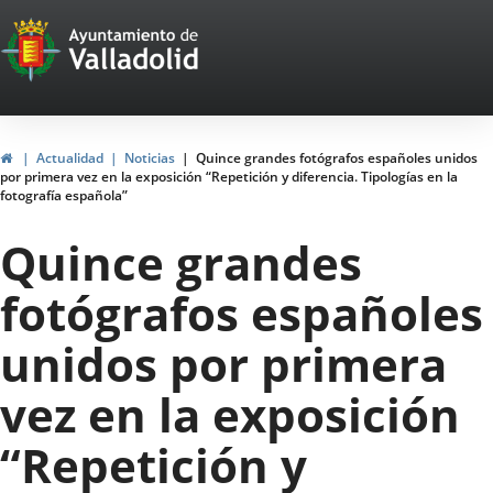
Portal
Jump to content
Web
del
Ayuntamiento
Home
Actualidad
Noticias
Quince grandes fotógrafos españoles unidos
por primera vez en la exposición “Repetición y diferencia. Tipologías en la
de
fotografía española”
Valladolid
Quince grandes
fotógrafos españoles
unidos por primera
vez en la exposición
“Repetición y