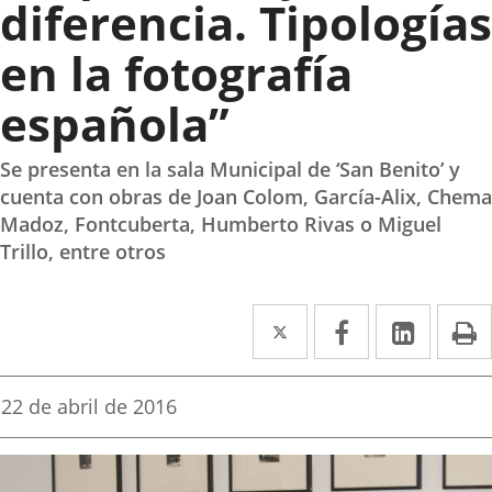
diferencia. Tipologías
en la fotografía
española”
Se presenta en la sala Municipal de ‘San Benito’ y
cuenta con obras de Joan Colom, García-Alix, Chema
Madoz, Fontcuberta, Humberto Rivas o Miguel
Trillo, entre otros
Twitter
Enlace
Facebook
Enlace
Linked
Enlace
P
a
a
a
una
una
una
Fecha
22 de abril de 2016
de
aplicación
aplicación
aplica
la
noticia
externa.
externa.
extern