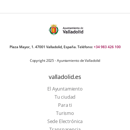
Plaza Mayor, 1. 47001 Valladolid, España. Teléfono:
+34 983 426 100
Copyright 2025 - Ayuntamiento de Valladolid
valladolid.es
El Ayuntamiento
Tu ciudad
Para ti
This
Turismo
link
Link
Sede Electrónica
will
to
Transparencia