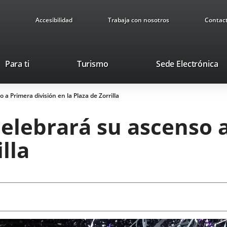
Accesibilidad
Trabaja con nosotros
Contac
This
Li
Para ti
Turismo
Sede Electrónica
link
to
will
ex
o a Primera división en la Plaza de Zorrilla
open
ap
in
 celebrará su ascenso 
a
pop-
lla
up
window.