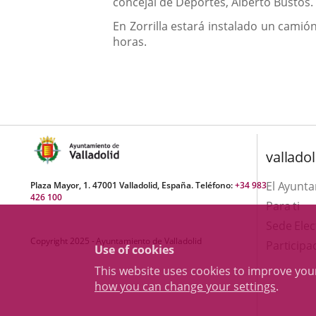
concejal de Deportes, Alberto Bustos.
En Zorrilla estará instalado un camió
horas.
valladol
El Ayunt
Plaza Mayor, 1. 47001 Valladolid, España. Teléfono:
+34 983
426 100
Para ti
Sede Elec
Copyright 2025 - Ayuntamiento de Valladolid
Participa
Use of cookies
This website uses cookies to improve yo
how you can change your settings
.