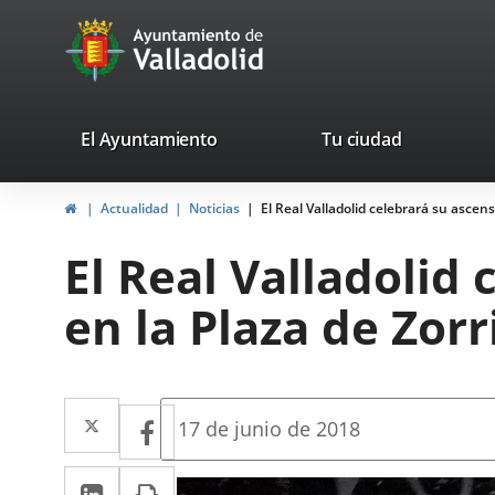
Portal
Jump to content
avaTop
Web
del
Ayuntamiento
valladolid.es
El Ayuntamiento
Tu ciudad
de
Home
Actualidad
Noticias
El Real Valladolid celebrará su ascens
Valladolid
El Real Valladolid
en la Plaza de Zorri
Twitter
Enlace
Facebook
Enlace
Fecha
17 de junio de 2018
de
a
a
la
Linkedin
Enlace
Print
una
noticia