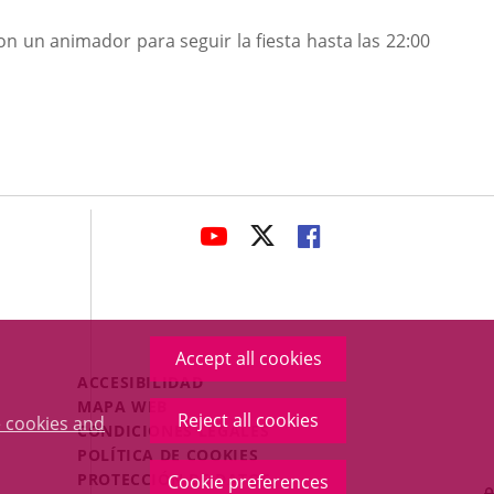
n un animador para seguir la fiesta hasta las 22:00
avaHeaderSocial
LINK
LINK
LINK
TO
TO
TO
EXTERNAL
EXTERNAL
EXTERNAL
APPLICATION.
APPLICATION.
APPLICATION.
Accept all cookies
Menú
ACCESIBILIDAD
Legal
MAPA WEB
Reject all cookies
 cookies and
Footer
CONDICIONES LEGALES
POLÍTICA DE COOKIES
PROTECCIÓN DE DATOS
Cookie preferences