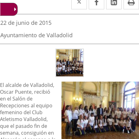
a
a
a
una
una
una
Fecha
22 de junio de 2015
de
aplicación
aplicación
aplica
la
Fuente
Ayuntamiento de Valladolid
noticia
externa.
externa.
extern
de
la
noticia
Descripción
El alcalde de Valladolid,
Oscar Puente, recibió
en el Salón de
Recepciones al equipo
femenino del Club
Atletismo Valladolid,
que el pasado fin de
semana, consiguión en