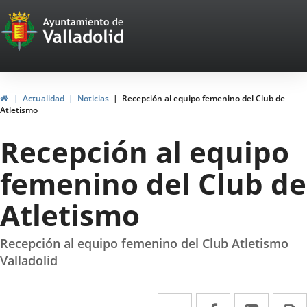
Portal
Jump to content
Web
del
Ayuntamiento
Home
Actualidad
Noticias
Recepción al equipo femenino del Club de
Atletismo
de
Recepción al equipo
Valladolid
femenino del Club de
Atletismo
Recepción al equipo femenino del Club Atletismo
Valladolid
Twitter
Enlace
Facebook
Enlace
Linked
Enlace
P