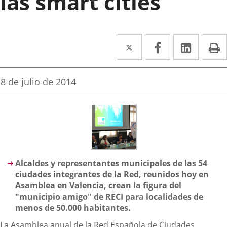
las smart cities
Twitter
Enlace
Facebook
Enlace
Linked
Enlace
P
a
a
a
una
una
una
Fecha
8 de julio de 2014
de
aplicación
aplicación
aplica
la
noticia
externa.
externa.
extern
Descripción
Alcaldes y representantes municipales de las 54
ciudades integrantes de la Red, reunidos hoy en
Asamblea en Valencia, crean la figura del
"municipio amigo" de RECI para localidades de
menos de 50.000 habitantes.
La Asamblea anual de la Red Española de Ciudades