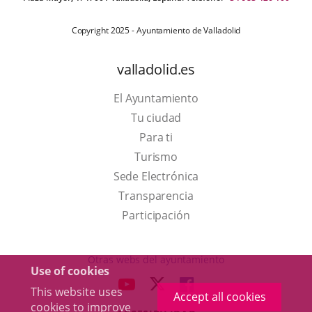
Copyright 2025 - Ayuntamiento de Valladolid
valladolid.es
El Ayuntamiento
Tu ciudad
Para ti
This
Turismo
link
Link
Sede Electrónica
will
to
Transparencia
open
external
Participación
in
application.
a
Otras webs del ayuntamiento
Use of cookies
pop-
aderSocial
LINK
LINK
LINK
This website uses
up
Accept all cookies
TO
TO
TO
cookies to improve