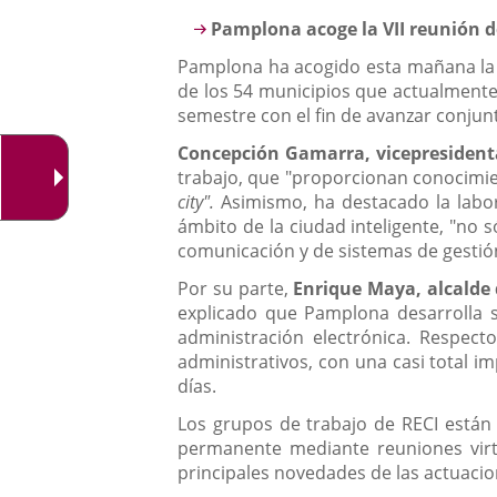
aplicación
Descripción
Pamplona acoge la VII reunión d
externa.
Pamplona ha acogido esta mañana la 
de los 54 municipios que actualmente 
semestre con el fin de avanzar conju
Concepción Gamarra, vicepresident
trabajo, que "proporcionan conocimien
city".
Asimismo, ha destacado la labor
ámbito de la ciudad inteligente, "no 
comunicación y de sistemas de gestió
Por su parte,
Enrique Maya, alcalde
explicado que Pamplona desarrolla 
administración electrónica. Respect
administrativos, con una casi total im
días.
Los grupos de trabajo de RECI están
permanente mediante reuniones virtu
principales novedades de las actuacio