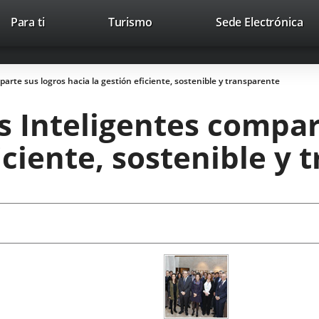
This
Li
Para ti
Turismo
Sede Electrónica
Accesibilidad
Trabaja con nosotros
Contac
link
to
will
ext
open
app
arte sus logros hacia la gestión eficiente, sostenible y transparente
in
a
 Inteligentes compar
pop-
up
ficiente, sostenible y
window.