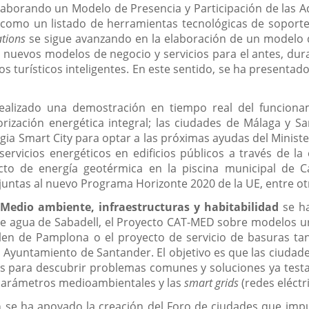
aborando un Modelo de Presencia y Participación de las Ad
 como un listado de herramientas tecnológicas de soporte 
ations
se sigue avanzando en la elaboración de un modelo 
de nuevos modelos de negocio y servicios para el antes, dur
nos turísticos inteligentes. En este sentido, se ha present
ealizado una demostración en tiempo real del funciona
orización energética integral; las ciudades de Málaga y
gia Smart City para optar a las próximas ayudas del Minist
vicios energéticos en edificios públicos a través de la 
to de energía geotérmica en la piscina municipal de Cas
untas al nuevo Programa Horizonte 2020 de la UE, entre ot
e
Medio ambiente, infraestructuras y habitabilidad
se ha
e agua de Sabadell, el Proyecto CAT-MED sobre modelos urb
len de Pamplona o el proyecto de servicio de basuras tan
del Ayuntamiento de Santander. El objetivo es que las ciu
 para descubrir problemas comunes y soluciones ya testad
 parámetros medioambientales y las
smart grids
(redes eléctri
a
se ha apoyado la creación del Foro de ciudades que impul