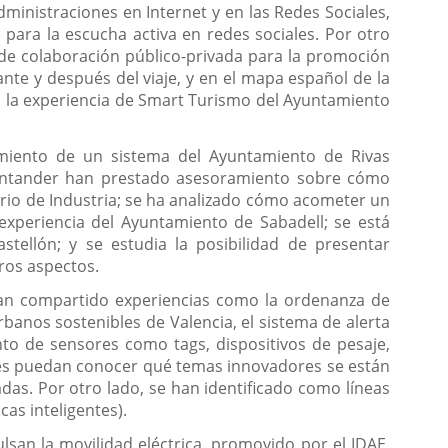
ministraciones en Internet y en las Redes Sociales,
para la escucha activa en redes sociales. Por otro
de colaboración público-privada para la promoción
ante y después del viaje, y en el mapa español de la
ado la experiencia de Smart Turismo del Ayuntamiento
miento de un sistema del Ayuntamiento de Rivas
 Santander han prestado asesoramiento sobre cómo
erio de Industria; se ha analizado cómo acometer un
experiencia del Ayuntamiento de Sabadell; se está
tellón; y se estudia la posibilidad de presentar
ros aspectos.
n compartido experiencias como la ordenanza de
anos sostenibles de Valencia, el sistema de alerta
to de sensores como tags, dispositivos de pesaje,
dades puedan conocer qué temas innovadores se están
as. Por otro lado, se han identificado como líneas
cas inteligentes).
san la movilidad eléctrica, promovido por el IDAE,