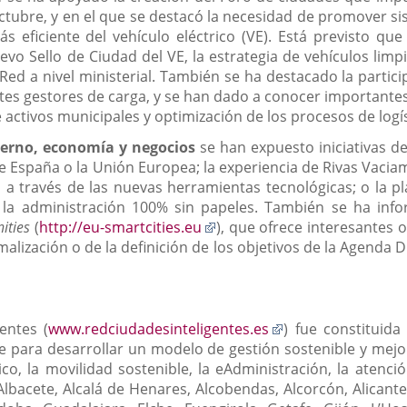
tubre, y en el que se destacó la necesidad de promover si
 eficiente del vehículo eléctrico (VE). Está previsto qu
vo Sello de Ciudad del VE, la estrategia de vehículos limpi
 Red a nivel ministerial. También se ha destacado la partic
tes gestores de carga, y se han dado a conocer importante
 activos municipales y optimización de los procesos de logí
erno, economía y negocios
se han expuesto iniciativas d
e España o la Unión Europea; la experiencia de Rivas Vaci
 a través de las nuevas herramientas tecnológicas; o la p
a la administración 100% sin papeles. También se ha in
Enlace
ities
(
http://eu-smartcities.eu
), que ofrece interesantes
a
alización o de la definición de los objetivos de la Agenda 
una
aplicación
externa.
Enlace
entes (
www.redciudadesinteligentes.es
) fue constituida
a
 para desarrollar un modelo de gestión sostenible y mejor
una
o, la movilidad sostenible, la eAdministración, la atenci
aplicación
bacete, Alcalá de Henares, Alcobendas, Alcorcón, Alicante, 