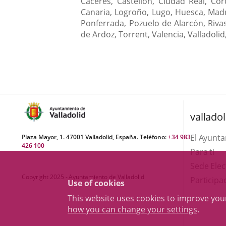
Cáceres, Castellón, Ciudad Real, Cór
Canaria, Logroño, Lugo, Huesca, Madr
Ponferrada, Pozuelo de Alarcón, Riva
de Ardoz, Torrent, Valencia, Valladolid
valladol
El Ayunt
Plaza Mayor, 1. 47001 Valladolid, España. Teléfono:
+34 983
426 100
Para ti
Sede Elec
Copyright 2025 - Ayuntamiento de Valladolid
Participa
Use of cookies
This website uses cookies to improve yo
how you can change your settings
.