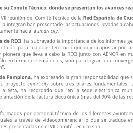
e su Comité Técnico, donde se presentan los avances rea
VII reunión del Comité Técnico de
la
Red Española de Ciud
la integran han presentado las actuaciones llevadas a cab
ntamente hacia la
smart city
.
a de RECI
, ha subrayado la importancia de los informes g
to útil para cualquier territorio que quiera apostar por la
 pionera que lleva a cabo la RECI junto con AENOR en ma
sólo en términos semánticos, sino para lograr una converge
n".
 de Pamplona
, ha expresado la gran responsabilidad que s
su proyecto
smart city
sobre tres pilares fundamentales: la
o a ésta, ha recordado que "en la sede electrónica mun
plantación de la factura electrónica (más del 90% de las re
 formados por personal técnico de los diferentes ayunta
ales a través de videoconferencia, lo que se traduce e
nes presentadas en el VII Comité Técnico son: