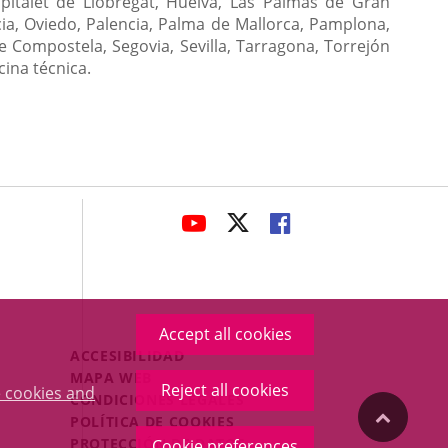
ospitalet de Llobregat, Huelva, Las Palmas de Gran
ia, Oviedo, Palencia, Palma de Mallorca, Pamplona,
 Compostela, Segovia, Sevilla, Tarragona, Torrejón
cina técnica.
avaHeaderSocial
LINK
LINK
LINK
TO
TO
TO
EXTERNAL
EXTERNAL
EXTERNAL
APPLICATION.
APPLICATION.
APPLICATION.
Accept all cookies
Menú
ACCESIBILIDAD
Legal
MAPA WEB
Reject all cookies
 cookies and
Footer
CONDICIONES LEGALES
"Back
POLÍTICA DE COOKIES
PROTECCIÓN DE DATOS
Cookie preferences