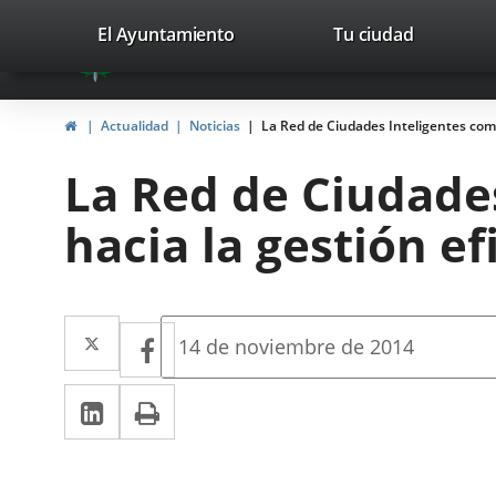
Portal
Jump to content
valladolid.es
El Ayuntamiento
Tu ciudad
avaTop
Web
del
Home
Actualidad
Noticias
La Red de Ciudades Inteligentes comp
Ayuntamiento
La Red de Ciudades
de
hacia la gestión e
Valladolid
Twitter
Enlace
Facebook
Enlace
Fecha
14 de noviembre de 2014
de
a
a
la
Linkedin
Enlace
Print
una
noticia
una
a
aplicación
aplicación
una
externa.
externa.