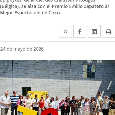
(Bélgica), se alza con el Premio Emilio Zapatero al
Mejor Espectáculo de Circo.
Twitter
Enlace
Facebook
Enlace
Linked
Enlace
P
a
a
a
una
una
una
Fecha
24 de mayo de 2026
de
aplicación
aplicación
aplica
la
noticia
externa.
externa.
extern