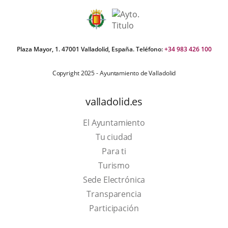
Plaza Mayor, 1. 47001 Valladolid, España. Teléfono:
+34 983 426 100
Copyright 2025 - Ayuntamiento de Valladolid
valladolid.es
El Ayuntamiento
Tu ciudad
Para ti
This
Turismo
link
Link
Sede Electrónica
will
to
Transparencia
open
external
Participación
in
application.