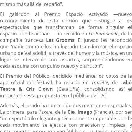
mismo más allá del rebaño".
El galárdón al Premio Espacio Activado —nuevo
reconocimiento de esta edición que distingue a los
espectáculos que transforman de forma singular el
espacio donde actúan— ha recaido en
La Baronnade
, de l
compañía francesa
Les Grooms
. El jurado les reconoci
que "nadie como ellos ha logrado transformar el espacio
urbano de Valladolid, a través del humor y la música, en un
lugar de interacción con las artes, sorprendiéndonos en
cada esquina con un guiño nuevo y disfruton".
El Premio del Público, decidido mediante los votos de la
app oficial del festival, ha recaido en
Triplette
, de
Lab
Teatre & Cris Clown
(Cataluña), consolidando así e
impacto de esta propuesta en el público del TAC.
Además, el jurado ha concedido dos menciones especiales.
La primera, para
Texere
, de la
Cie. Imago
(Francia), por ser
"un espectáculo elegante y técnicamente impecable donde
cada movimiento se ejecuta con precisión y limpieza" y
cuya "puesta en escena versátil hace de
Texere
una obr