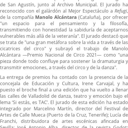
de San Agustín, junto al Archivo Municipal. El jurado ha
reconocido con el galárdón al Mejor Espectáculo a
Refugi
,
de la compañía
Manolo Alcántara
(Cataluña), por ofrece
"un espacio para el pensamiento y la filosofía,
transmitiendo con honestidad la sabiduría de aceptarnos
vulnerables más allá de la veteranía". El jurado destacó que
se trata de "una gran metáfora sobre la vida a través de las
cicatrices del circo" y subrayó el trabajo de Manolo
Alcántara —Premio Nacional de Circo 2021— como "una
pieza donde todo confluye para sostener la dramaturgia y
transmitir emociones, a través del circo y de la danza".
La entrega de premios ha contado con la presencia de la
concejala de Educación y Cultura, Irene Carvajal, y ha
puesto el broche final a una edición que ha vuelto a llenar
las calles de Valladolid de danza, teatro y emoción bajo el
lema ‘Si estás, es TAC’. El jurado de esta edición ha estado
integrado por Marcelino Martín, director del Festival de
Artes de Calle Mueca (Puerto de la Cruz, Tenerife); Lucía de
Franchi, distribuidora de artes escénicas afincada en
Sevilla; José Antonio Alba, director de la revista Godot;