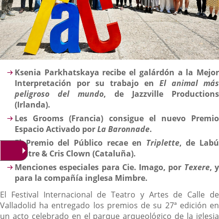
Descripción
Ksenia Parkhatskaya recibe el galárdón a la Mejor
Interpretación por su trabajo en
El animal más
peligroso del mundo
, de Jazzville Productions
(Irlanda).
Les Grooms (Francia) consigue el nuevo Premio
Espacio Activado por
La Baronnade
.
El Premio del Público recae en
Triplette
, de Labú
Teatre & Cris Clown (Cataluña).
Menciones especiales para Cie. Imago, por
Texere
, 
para la compañía inglesa Mimbre
.
El Festival Internacional de Teatro y Artes de Calle de
Valladolid ha entregado los premios de su 27ª edición en
un acto celebrado en el parque arqueológico de la iglesia