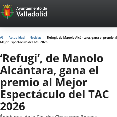
Portal
Jump to content
Web
del
Ayuntamiento
Home
Actualidad
Noticias
‘Refugi’, de Manolo Alcántara, gana el premio al
Mejor Espectáculo del TAC 2026
de
‘Refugi’, de Manolo
Valladolid
Alcántara, gana el
premio al Mejor
Espectáculo del TAC
2026
Épiphytes, de la Cie. des Chaussons Rouges