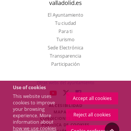
valladolid.es
El Ayuntamiento
Tu ciudad
Para ti
This
Turismo
link
Link
Sede Electrónica
will
to
Transparencia
open
external
Participación
in
application.
a
Otras webs del ayuntamiento
Use of cookies
pop-
aderSocial
LINK
LINK
LINK
This website uses
up
Accept all cookies
TO
TO
TO
cookies to improve
window.
ACCESIBILIDAD
EXTERNAL
EXTERNAL
EXTERNAL
your browsing
MAPA WEB
APPLICATION.
APPLICATION.
APPLICATION.
Reject all cookies
experience. More
r
CONDICIONES LEGALES
information about
POLÍTICA DE COOKIES
how we use cookies
"Back