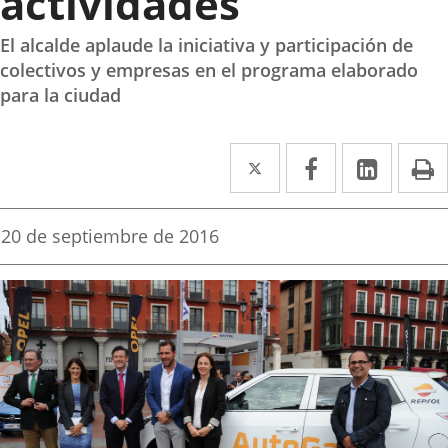
actividades
El alcalde aplaude la iniciativa y participación de
colectivos y empresas en el programa elaborado
para la ciudad
Twitter
Enlace
Facebook
Enlace
Linked
Enlace
P
a
a
a
una
una
una
Fecha
20 de septiembre de 2016
de
aplicación
aplicación
aplica
la
noticia
externa.
externa.
extern