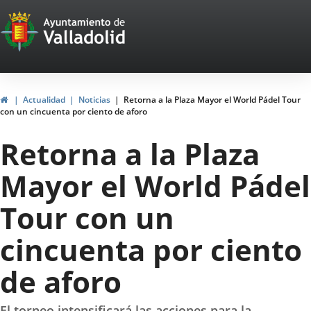
Portal
Jump to content
Web
del
Ayuntamiento
Home
Actualidad
Noticias
Retorna a la Plaza Mayor el World Pádel Tour
con un cincuenta por ciento de aforo
de
Retorna a la Plaza
Valladolid
Mayor el World Pádel
Tour con un
cincuenta por ciento
de aforo
El torneo intensificará las acciones para la