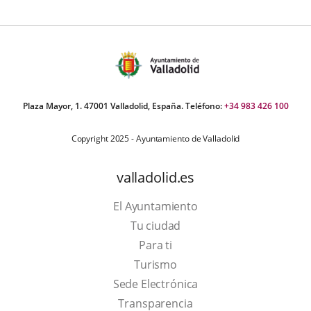
Plaza Mayor, 1. 47001 Valladolid, España. Teléfono:
+34 983 426 100
Copyright 2025 - Ayuntamiento de Valladolid
valladolid.es
El Ayuntamiento
Tu ciudad
Para ti
This
Turismo
link
Link
Sede Electrónica
will
to
Transparencia