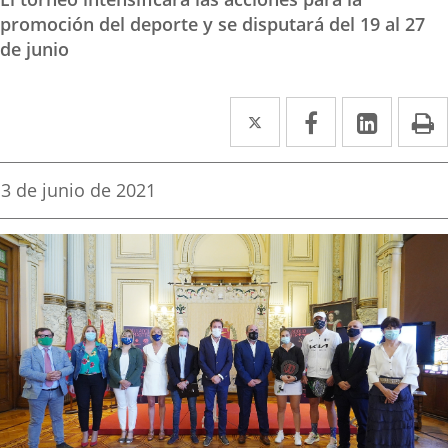
promoción del deporte y se disputará del 19 al 27
de junio
Twitter
Enlace
Facebook
Enlace
Linked
Enlace
P
a
a
a
una
una
una
Fecha
3 de junio de 2021
de
aplicación
aplicación
aplica
la
noticia
externa.
externa.
extern