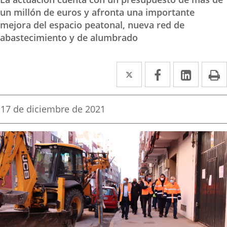
un millón de euros y afronta una importante
mejora del espacio peatonal, nueva red de
abastecimiento y de alumbrado
Twitter
Enlace
Facebook
Enlace
Linked
Enlace
P
a
a
a
una
una
una
Fecha
17 de diciembre de 2021
de
aplicación
aplicación
aplica
la
noticia
externa.
externa.
extern