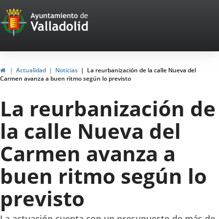
Portal
Jump to content
Web
del
Ayuntamiento
Home
Actualidad
Noticias
La reurbanización de la calle Nueva del
Carmen avanza a buen ritmo según lo previsto
de
La reurbanización de
Valladolid
la calle Nueva del
Carmen avanza a
buen ritmo según lo
previsto
La actuación cuenta con un presupuesto de más de