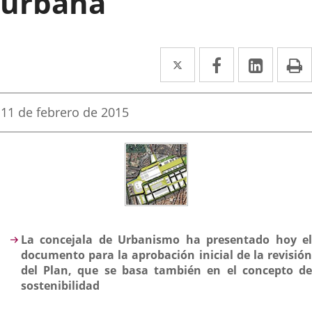
urbana
Twitter
Enlace
Facebook
Enlace
Linked
Enlace
P
a
a
a
una
una
una
Fecha
11 de febrero de 2015
de
aplicación
aplicación
aplica
la
noticia
externa.
externa.
extern
Descripción
La concejala de Urbanismo ha presentado hoy el
documento para la aprobación inicial de la revisión
del Plan, que se basa también en el concepto de
sostenibilidad