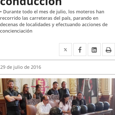
conducción
• Durante todo el mes de julio, los moteros han
recorrido las carreteras del país, parando en
decenas de localidades y efectuando acciones de
concienciación
Twitter
Enlace
Facebook
Enlace
Linked
Enlace
P
a
a
a
una
una
una
Fecha
29 de julio de 2016
de
aplicación
aplicación
aplica
la
noticia
externa.
externa.
extern