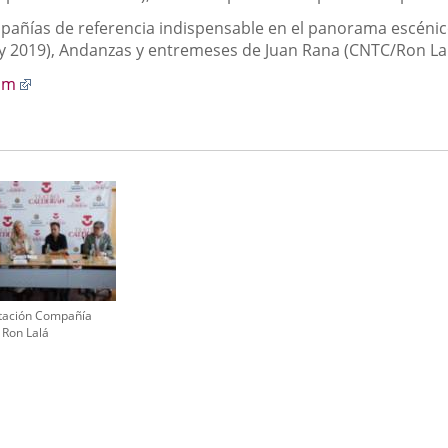
añías de referencia indispensable en el panorama escénic
 y 2019), Andanzas y entremeses de Juan Rana (CNTC/Ron Lalá
Enlace
om
a
una
aplicación
externa.
tación Compañía
Ron Lalá