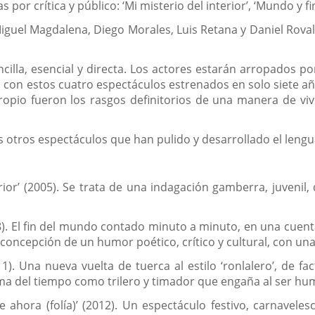
 crítica y público: ‘Mi misterio del interior’, ‘Mundo y final
guel Magdalena, Diego Morales, Luis Retana y Daniel Rovalhe
ncilla, esencial y directa. Los actores estarán arropados 
on estos cuatro espectáculos estrenados en solo siete años
opio fueron los rasgos definitorios de una manera de vivir
 otros espectáculos que han pulido y desarrollado el lengu
rior’ (2005). Se trata de una indagación gamberra, juvenil, 
8). El fin del mundo contado minuto a minuto, en una cuen
concepción de un humor poético, crítico y cultural, con una
1). Una nueva vuelta de tuerca al estilo ‘ronlalero’, de fac
tema del tiempo como trilero y timador que engaña al ser hum
de ahora (folía)’ (2012). Un espectáculo festivo, carnavel