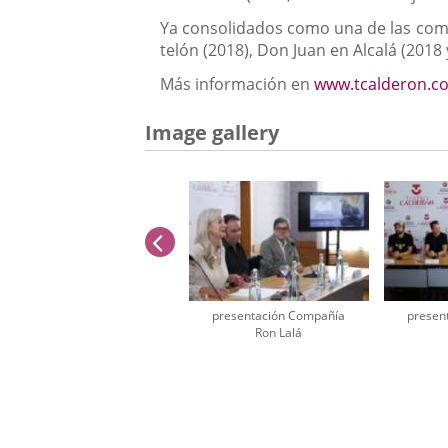
Ya consolidados como una de las comp
telón (2018), Don Juan en Alcalá (2018
Más información en
www.tcalderon.c
Image gallery
previus
presentación Compañía
presen
Ron Lalá
Number
of
sliders:
2