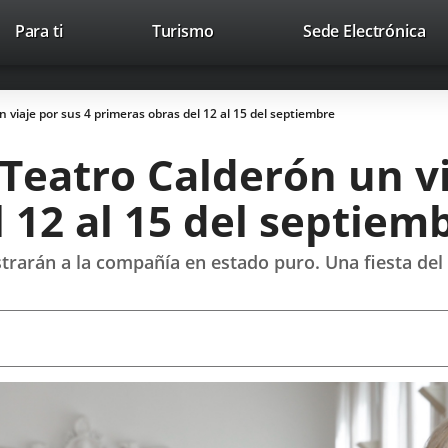
This
Li
Para ti
Turismo
Sede Electrónica
Accesibilidad
Trabaja con nosotros
Contac
link
to
will
ext
open
app
 viaje por sus 4 primeras obras del 12 al 15 del septiembre
in
a
 Teatro Calderón un vi
pop-
up
 12 al 15 del septiem
window.
rarán a la compañía en estado puro. Una fiesta del h