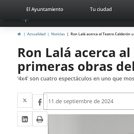
Portal
Jump to content
valladolid.es
El Ayuntamiento
Tu ciudad
avaTop
Web
del
Home
Actualidad
Noticias
Ron Lalá acerca al Teatro Calderón un
Ayuntamiento
Ron Lalá acerca al
de
primeras obras del
Valladolid
‘4x4’ son cuatro espectáculos en uno que most
Twitter
Enlace
Facebook
Enlace
Fecha
11 de septiembre de 2024
de
a
a
la
Linkedin
Enlace
Print
una
noticia
una
a
aplicación
aplicación