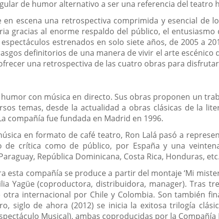
gular de humor alternativo a ser una referencia del teatro 
ce en escena una retrospectiva comprimida y esencial de l
ria gracias al enorme respaldo del público, el entusiasmo de
espectáculos estrenados en solo siete años, de 2005 a 201
sgos definitorios de una manera de vivir el arte escénico q
recer una retrospectiva de las cuatro obras para disfrutar
y humor con música en directo. Sus obras proponen un tra
ersos temas, desde la actualidad a obras clásicas de la li
. La compañía fue fundada en Madrid en 1996.
úsica en formato de café teatro, Ron Lalá pasó a represe
 de crítica como de público, por España y una veintena
 Paraguay, República Dominicana, Costa Rica, Honduras, etc
a esta compañía se produce a partir del montaje ‘Mi misterio
lia Yagüe (coproductora, distribuidora, manager). Tras tre
e otra internacional por Chile y Colombia. Son también fi
o, siglo de ahora (2012) se inicia la exitosa trilogía clás
spectáculo Musical), ambas coproducidas por la Compañía N