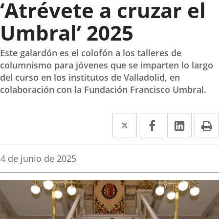
‘Atrévete a cruzar el
Umbral’ 2025
Este galardón es el colofón a los talleres de
columnismo para jóvenes que se imparten lo largo
del curso en los institutos de Valladolid, en
colaboración con la Fundación Francisco Umbral.
Twitter
Enlace
Facebook
Enlace
Linked
Enlace
P
a
a
a
una
una
una
Fecha
4 de junio de 2025
de
aplicación
aplicación
aplica
la
noticia
externa.
externa.
extern