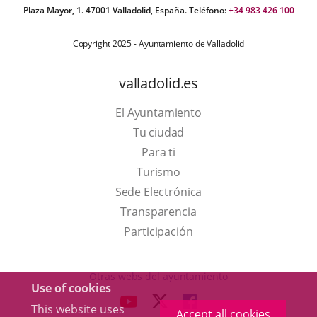
Plaza Mayor, 1. 47001 Valladolid, España. Teléfono:
+34 983 426 100
Copyright 2025 - Ayuntamiento de Valladolid
valladolid.es
El Ayuntamiento
Tu ciudad
Para ti
This
Turismo
link
Link
Sede Electrónica
will
to
Transparencia
open
external
Participación
in
application.
a
Otras webs del ayuntamiento
Use of cookies
pop-
aderSocial
LINK
LINK
LINK
This website uses
up
Accept all cookies